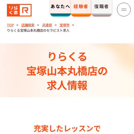
あなたへ
経験者
復職者
りらくる
セラピスト募集
TOP
店舗検索
兵庫県
宝塚市
りらくる宝塚山本丸橋店のセラピスト求人
TOP
りらくる
セラピストストーリー⼀覧
宝塚山本丸橋店の
収⼊とサポート
求人情報
トレーニング制度
トレーニングセンター一覧
充実したレッスンで