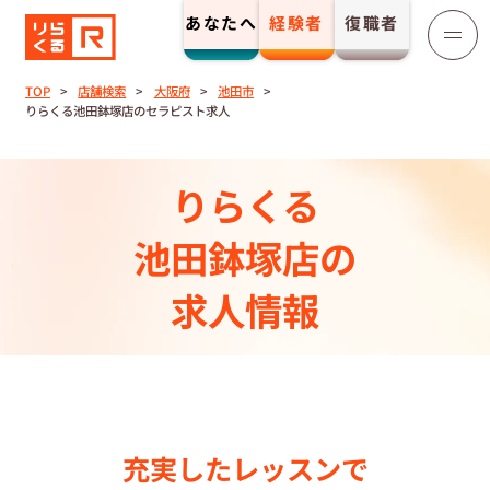
あなたへ
経験者
復職者
りらくる
セラピスト募集
TOP
店舗検索
大阪府
池田市
りらくる池田鉢塚店のセラピスト求人
TOP
りらくる
セラピストストーリー⼀覧
池田鉢塚店の
収⼊とサポート
求人情報
トレーニング制度
トレーニングセンター一覧
充実したレッスンで