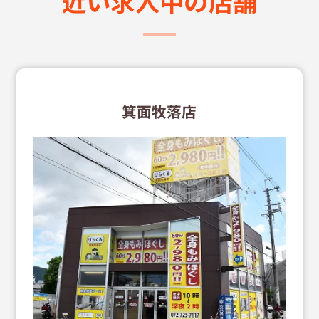
近い求⼈中の店舗
箕面牧落店