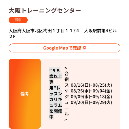
大阪トレーニングセンター
通学
大阪府大阪市北区梅田１丁目１１?４ 大阪駅前第4ビル
２F
Google Mapで確認
<
”５５
合
歳以上
宿
専
ス
08/16(日)~08/25(火)
用”レ
ケ
08/26(水)~09/04(金)
備考
ッスン
ジ
09/09(水)~09/18(金)
カリキ
ュ
09/20(日)~09/29(火)
ュラム
ー
を開催
ル
中
>