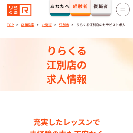
あなたへ
経験者
復職者
りらくる
セラピスト募集
TOP
店舗検索
北海道
江別市
りらくる江別店のセラピスト求人
TOP
りらくる
セラピストストーリー⼀覧
江別店の
求人情報
収⼊とサポート
トレーニング制度
トレーニングセンター一覧
充実したレッスンで