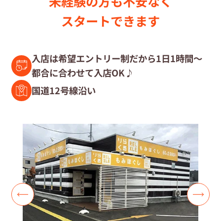
未経験の⽅も不安なく
セラピスト募集中の店舗検索
スタートできます
セラピスト経験者募集
入店は希望エントリー制だから1日1時間～
都合に合わせて入店OK♪
復職セラピスト募集
国道12号線沿い
募集要項
コラム一覧
よくあるご質問