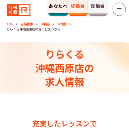
あなたへ
経験者
復職者
りらくる
セラピスト募集
TOP
店舗検索
沖縄県
中頭郡
りらくる沖縄西原店のセラピスト求人
TOP
りらくる
セラピストストーリー⼀覧
沖縄西原店の
収⼊とサポート
求人情報
トレーニング制度
トレーニングセンター一覧
充実したレッスンで