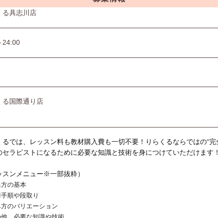
くる具志川店
～24:00
くる国際通り店
くるでは、レッスン料も教材購入費も一切不要！りらくるならではの“完
のセラピストになるために必要な知識と技術を身につけていただけます
ッスンメニュー※一部抜粋）
み方の基本
術手順や段取り
み方のバリエーション
の他、必要な知識や技術