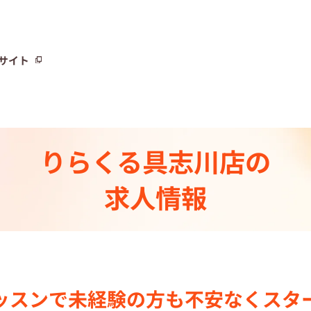
サイト
サイト
りらくる
具志川店の
トーリー⼀覧
求人情報
ト
制度
センター一覧
ッスンで
未経験の⽅も不安なく
スタ
集中の店舗検索