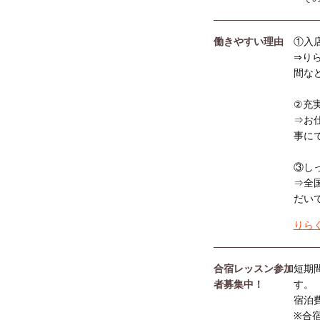
働きやすい理由
①入
⇒り
間な
②充
⇒お
事に
③し
⇒全
だい
りら
合宿レッスン参加
短期
者募集中！
す。
宿泊
※合