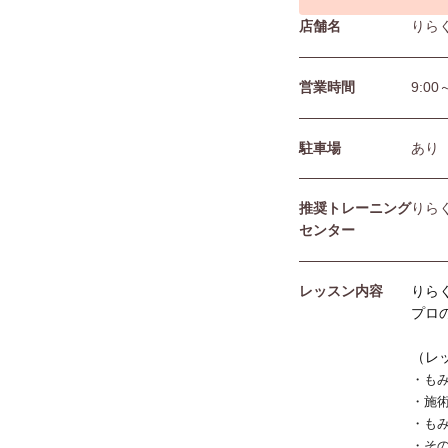
店舗名
りら
営業時間
9:00
駐⾞場
あり
推奨トレーニング
りら
センター
レッスン内容
りら
プロ
（レ
・も
・施
・も
・そ