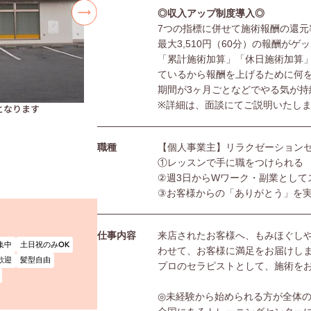
◎収入アップ制度導入◎
7つの指標に併せて施術報酬の還元
最大3,510円（60分）の報酬がゲ
「累計施術加算」「休日施術加算
ているから報酬を上げるために何
期間が3ヶ月ごとなどでやる気が持
※詳細は、面談にてご説明いたし
となります
職種
【個人事業主】リラクゼーション
①レッスンで手に職をつけられる
②週3日からWワーク・副業として
③お客様からの「ありがとう」を
仕事内容
来店されたお客様へ、もみほぐし
集中
土日祝のみOK
わせて、お客様に満足をお届けし
歓迎
髪型自由
プロのセラピストとして、施術を
◎未経験から始められる方が全体の