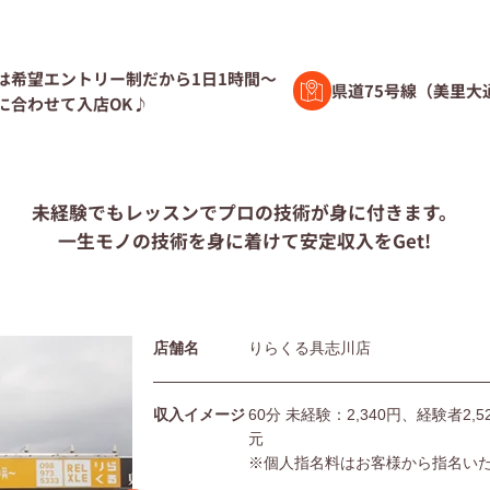
験者募集
は希望エントリー制だから1日1時間～
県道75号線（美里大
に合わせて入店OK♪
ト募集
未経験でもレッスンで
プロの技術が身に付きます。
一生モノの技術を身に着けて
安定収入をGet!
問
店舗名
りらくる具志川店
団体の皆様へ
利用規約
シー
サイトマップ
収入イメージ
60分 未経験：2,340円、経験者2
元
※個人指名料はお客様から指名い