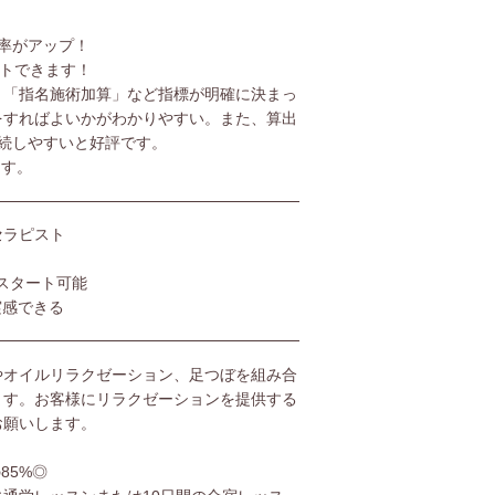
率がアップ！
ットできます！
」「指名施術加算」など指標が明確に決まっ
をすればよいかがわかりやすい。また、算出
続しやすいと好評です。
ます。
セラピスト
スタート可能
実感できる
やオイルリラクゼーション、足つぼを組み合
ます。お客様にリラクゼーションを提供する
お願いします。
85%◎