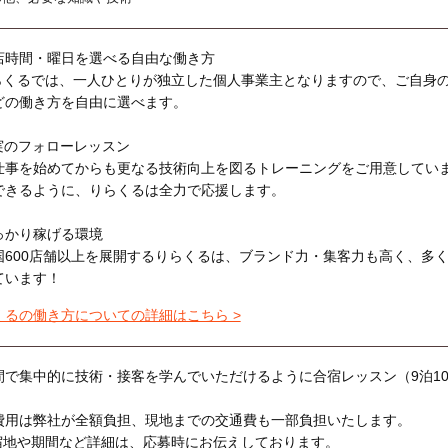
店時間・曜日を選べる自由な働き方
らくるでは、一人ひとりが独立した個人事業主となりますので、ご自身
どの働き方を自由に選べます。
実のフォローレッスン
仕事を始めてからも更なる技術向上を図るトレーニングをご用意してい
できるように、りらくるは全力で応援します。
っかり稼げる環境
国600店舗以上を展開するりらくるは、ブランド力・集客力も高く、多
ています！
くるの働き方についての詳細はこちら >
間で集中的に技術・接客を学んでいただけるように合宿レッスン（9泊1
費用は弊社が全額負担、現地までの交通費も一部負担いたします。
宿地や期間など詳細は、応募時にお伝えしております。