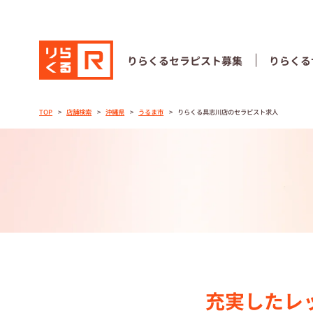
りらくる
セラピスト募集
りらくる
りらくる
セラピスト募集
りらくる
TOP
店舗検索
沖縄県
うるま市
りらくる具志川店のセラピスト求人
TOP
セラピストス
収⼊とサポー
トレーニング
トレーニング
充実したレ
セラピスト募