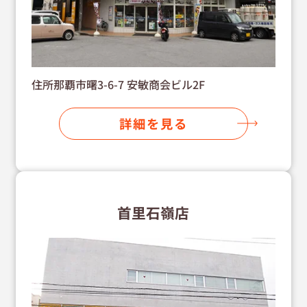
住所那覇市曙3-6-7 安敏商会ビル2F
詳細を見る
首里石嶺店