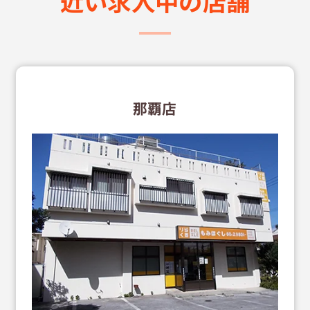
近い求⼈中の店舗
那覇店