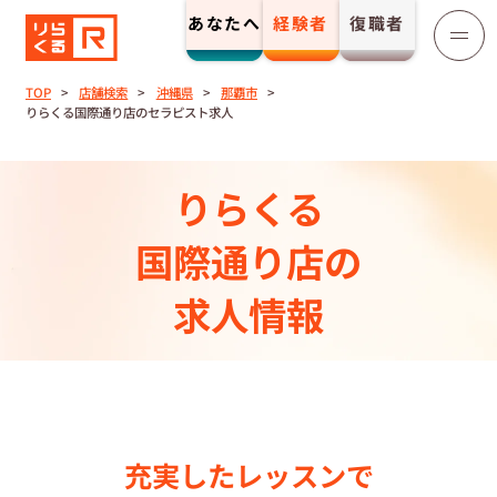
あなたへ
経験者
復職者
りらくる
セラピスト募集
TOP
店舗検索
沖縄県
那覇市
りらくる国際通り店のセラピスト求人
TOP
りらくる
セラピストストーリー⼀覧
国際通り店の
収⼊とサポート
求人情報
トレーニング制度
トレーニングセンター一覧
充実したレッスンで