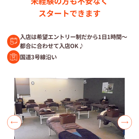
未経験の⽅も不安なく
セラピスト募集中の店舗検索
スタートできます
セラピスト経験者募集
入店は希望エントリー制だから1日1時間～
都合に合わせて入店OK♪
復職セラピスト募集
国道3号線沿い
募集要項
コラム一覧
よくあるご質問