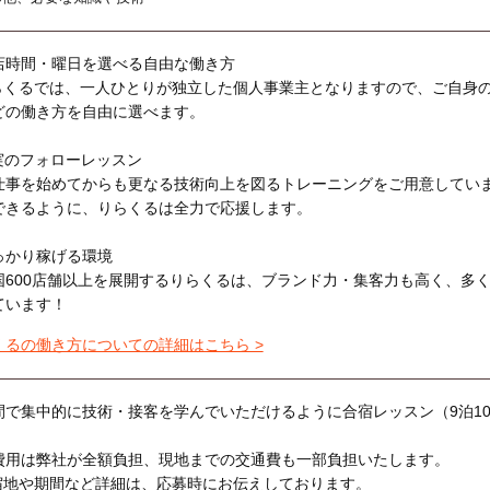
店時間・曜日を選べる自由な働き方
らくるでは、一人ひとりが独立した個人事業主となりますので、ご自身
どの働き方を自由に選べます。
実のフォローレッスン
仕事を始めてからも更なる技術向上を図るトレーニングをご用意してい
できるように、りらくるは全力で応援します。
っかり稼げる環境
国600店舗以上を展開するりらくるは、ブランド力・集客力も高く、多
ています！
くるの働き方についての詳細はこちら >
間で集中的に技術・接客を学んでいただけるように合宿レッスン（9泊1
費用は弊社が全額負担、現地までの交通費も一部負担いたします。
宿地や期間など詳細は、応募時にお伝えしております。