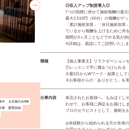
◎収入アップ制度導入◎
7つの指標に併せて施術報酬の還元
最大3,510円（60分）の報酬がゲ
「累計施術加算」「休日施術加算
ているから報酬を上げるために何
期間が3ヶ月ごとなどでやる気が持
※詳細は、面談にてご説明いたし
職種
【個人事業主】リラクゼーション
①レッスンで手に職をつけられる
②週3日からWワーク・副業として
③お客様からの「ありがとう」を
仕事内容
来店されたお客様へ、もみほぐし
集中
土日祝のみOK
わせて、お客様に満足をお届けし
歓迎
髪型自由
プロのセラピストとして、施術を
◎未経験から始められる方が全体の