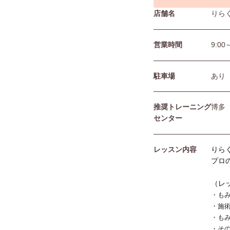
店舗名
りら
営業時間
9:00
駐⾞場
あり
推奨トレーニング
博多
センター
レッスン内容
りら
プロ
（レ
・も
・施
・も
・そ