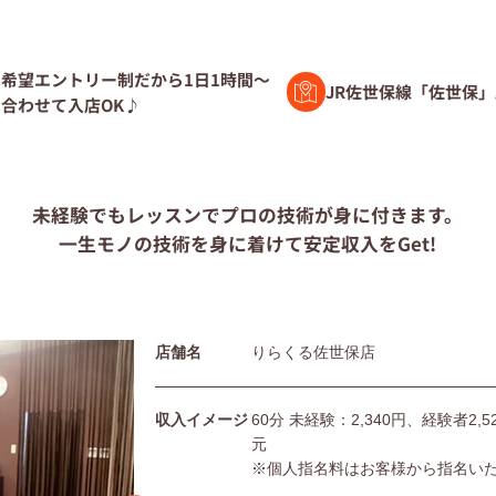
験者募集
希望エントリー制だから1日1時間～
JR佐世保線「佐世保」
合わせて入店OK♪
ト募集
未経験でもレッスンで
プロの技術が身に付きます。
一生モノの技術を身に着けて
安定収入をGet!
問
店舗名
りらくる佐世保店
団体の皆様へ
利用規約
シー
サイトマップ
収入イメージ
60分 未経験：2,340円、経験者2
元
※個人指名料はお客様から指名い