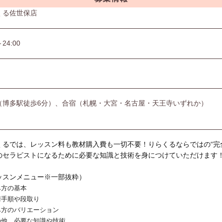
くる佐世保店
～24:00
（博多駅徒歩6分）、合宿（札幌・大宮・名古屋・天王寺いずれか）
くるでは、レッスン料も教材購入費も一切不要！りらくるならではの“完
のセラピストになるために必要な知識と技術を身につけていただけます
ッスンメニュー※一部抜粋）
み方の基本
術手順や段取り
み方のバリエーション
の他、必要な知識や技術