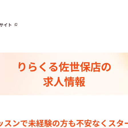
サイト
サイト
りらくる
佐世保店の
トーリー⼀覧
求人情報
ト
制度
センター一覧
ッスンで
未経験の⽅も不安なく
スタ
集中の店舗検索