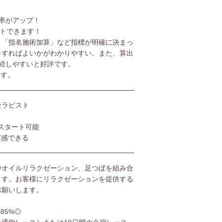
率がアップ！
ットできます！
」「指名施術加算」など指標が明確に決まっ
をすればよいかがわかりやすい。また、算出
続しやすいと好評です。
ます。
セラピスト
スタート可能
実感できる
やオイルリラクゼーション、足つぼを組み合
ます。お客様にリラクゼーションを提供する
お願いします。
85%◎