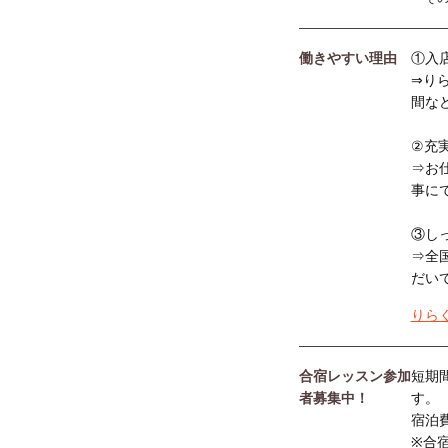
働きやすい理由
①入
⇒り
間な
②充
⇒お
事に
③し
⇒全
だい
りら
合宿レッスン参加
短期
者募集中！
す。
宿泊
※合