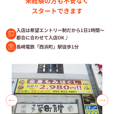
未経験の⽅も不安なく
セラピスト募集中の店舗検索
スタートできます
セラピスト経験者募集
入店は希望エントリー制だから1日1時間～
都合に合わせて入店OK♪
復職セラピスト募集
長崎電鉄「西浜町」駅徒歩1分
募集要項
コラム一覧
よくあるご質問