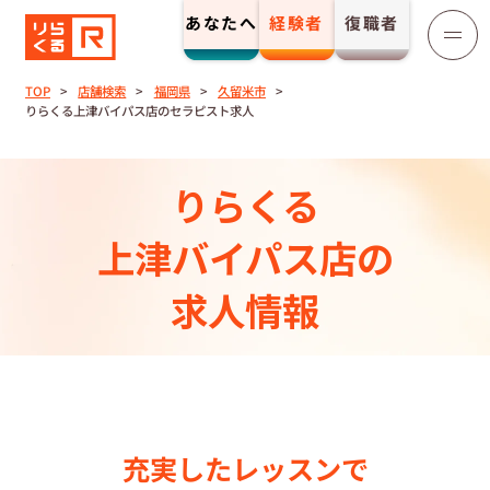
あなたへ
経験者
復職者
りらくる
セラピスト募集
TOP
店舗検索
福岡県
久留米市
りらくる上津バイパス店のセラピスト求人
TOP
りらくる
セラピストストーリー⼀覧
上津バイパス店の
収⼊とサポート
求人情報
トレーニング制度
トレーニングセンター一覧
充実したレッスンで