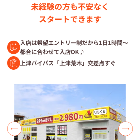
未経験の⽅も不安なく
セラピスト募集中の店舗検索
スタートできます
セラピスト経験者募集
入店は希望エントリー制だから1日1時間～
都合に合わせて入店OK♪
復職セラピスト募集
上津バイパス「上津荒木」交差点すぐ
募集要項
コラム一覧
よくあるご質問