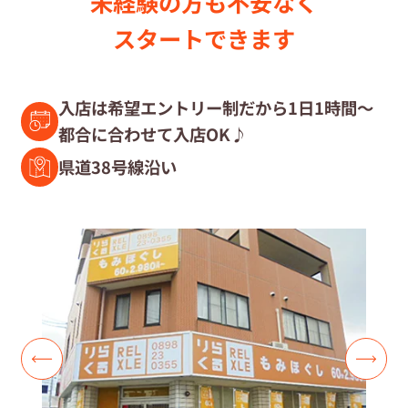
未経験の⽅も不安なく
セラピスト募集中の店舗検索
スタートできます
セラピスト経験者募集
入店は希望エントリー制だから1日1時間～
都合に合わせて入店OK♪
復職セラピスト募集
県道38号線沿い
募集要項
コラム一覧
よくあるご質問