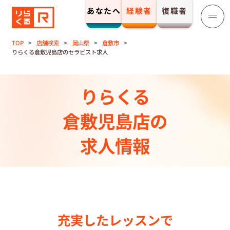
あなたへ
経験者
復職者
りらくる
セラピスト募集
TOP
店舗検索
岡山県
倉敷市
りらくる倉敷児島店のセラピスト求人
TOP
りらくる
セラピストストーリー⼀覧
倉敷児島店の
収⼊とサポート
求人情報
トレーニング制度
トレーニングセンター一覧
充実したレッスンで