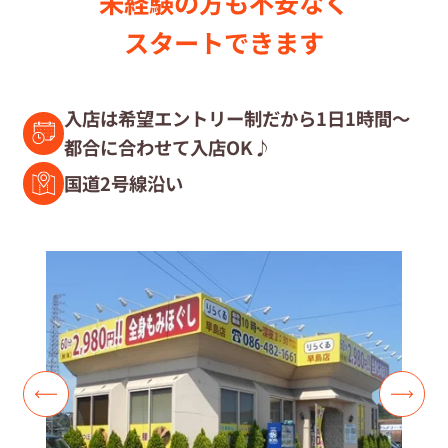
未経験の⽅も不安なく
セラピスト募集中の店舗検索
スタートできます
セラピスト経験者募集
入店は希望エントリー制だから1日1時間～
都合に合わせて入店OK♪
復職セラピスト募集
国道2号線沿い
募集要項
コラム一覧
よくあるご質問