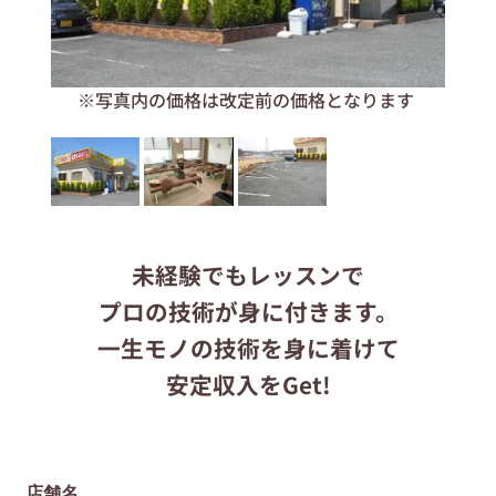
応募する
ます
※写真内の価格は改定前の価格となります
りらくるサイト
未経験でもレッスンで
プロの技術が身に付きます。
一生モノの技術を身に着けて
安定収入をGet!
店舗名