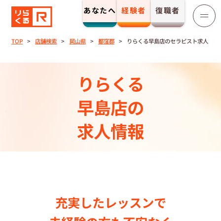
あなたへ
経験者
復職者
りらくる
セラピスト募集
TOP
店舗検索
岡山県
都窪郡
りらくる早島店のセラピスト求人
TOP
りらくる
セラピストストーリー⼀覧
早島店の
求人情報
収⼊とサポート
トレーニング制度
トレーニングセンター一覧
充実したレッスンで