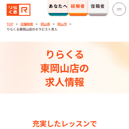
あなたへ
経験者
復職者
りらくる
セラピスト募集
TOP
店舗検索
岡山県
岡山市
りらくる東岡山店のセラピスト求人
TOP
りらくる
セラピストストーリー⼀覧
東岡山店の
収⼊とサポート
求人情報
トレーニング制度
トレーニングセンター一覧
充実したレッスンで