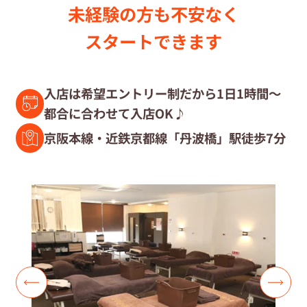
未経験の⽅も不安なく
セラピスト募集中の店舗検索
スタートできます
セラピスト経験者募集
入店は希望エントリー制だから1日1時間～
都合に合わせて入店OK♪
復職セラピスト募集
京阪本線・近鉄京都線「丹波橋」駅徒歩7分
募集要項
コラム一覧
よくあるご質問