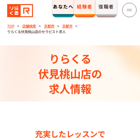
あなたへ
経験者
復職者
りらくる
セラピスト募集
TOP
店舗検索
京都府
京都市
りらくる伏見桃山店のセラピスト求人
TOP
りらくる
セラピストストーリー⼀覧
伏見桃山店の
収⼊とサポート
求人情報
トレーニング制度
トレーニングセンター一覧
充実したレッスンで