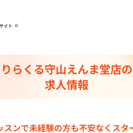
サイト
サイト
りらくる
守山えんま堂店の
トーリー⼀覧
求人情報
ト
制度
センター一覧
ッスンで
未経験の⽅も不安なく
スタ
集中の店舗検索