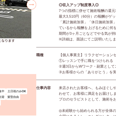
◎収入アップ制度導入◎
7つの指標に併せて施術報酬の還元
最大3,510円（60分）の報酬がゲ
「累計施術加算」「休日施術加算
ているから報酬を上げるために何
期間が3ヶ月ごとなどでやる気が持
※詳細は、面談にてご説明いたし
となります
職種
【個人事業主】リラクゼーション
①レッスンで手に職をつけられる
②週3日からWワーク・副業として
③お客様からの「ありがとう」を
仕事内容
来店されたお客様へ、もみほぐし
集中
土日祝のみOK
わせて、お客様に満足をお届けし
歓迎
髪型自由
プロのセラピストとして、施術を
◎未経験から始められる方が全体の