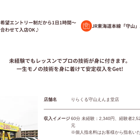
験者募集
希望エントリー制だから1日1時間～
JR東海道本線「守山」
合わせて入店OK♪
ト募集
未経験でもレッスンで
プロの技術が身に付きます。
一生モノの技術を身に着けて
安定収入をGet!
問
店舗名
りらくる守山えんま堂店
団体の皆様へ
利用規約
シー
サイトマップ
収入イメージ
60分 未経験：2,340円、経験者2
元
※個人指名料はお客様から指名い