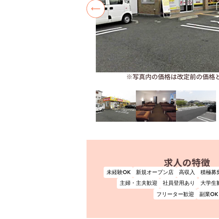
※写真内の価格は改定前の価格
求人の特徴
未経験OK
新規オープン店
高収入
積極募
主婦・主夫歓迎
社員登用あり
大学生
フリーター歓迎
副業OK