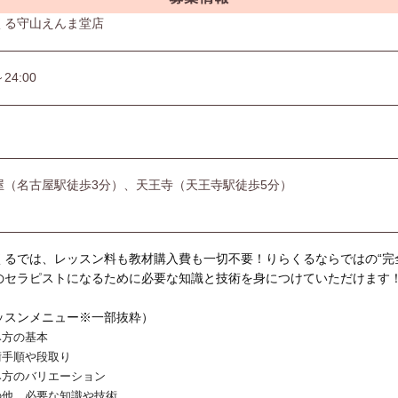
くる守山えんま堂店
～24:00
屋（名古屋駅徒歩3分）、天王寺（天王寺駅徒歩5分）
くるでは、レッスン料も教材購入費も一切不要！りらくるならではの“完
のセラピストになるために必要な知識と技術を身につけていただけます
ッスンメニュー※一部抜粋）
み方の基本
術手順や段取り
み方のバリエーション
の他、必要な知識や技術