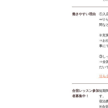
働きやすい理由
①入
⇒り
間な
②充
⇒お
事に
③し
⇒全
だい
りら
合宿レッスン参加
短期
者募集中！
す。
宿泊
※合