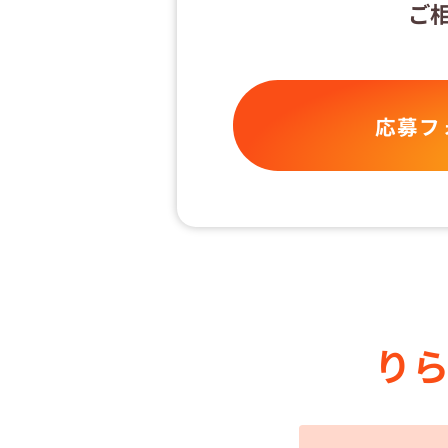
ご
応募フ
り