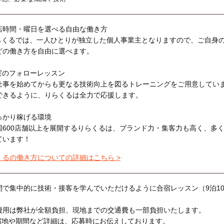
店時間・曜日を選べる自由な働き方
らくるでは、一人ひとりが独立した個人事業主となりますので、ご自身
どの働き方を自由に選べます。
実のフォローレッスン
仕事を始めてからも更なる技術向上を図るトレーニングをご用意してい
できるように、りらくるは全力で応援します。
っかり稼げる環境
国600店舗以上を展開するりらくるは、ブランド力・集客力も高く、多
ています！
くるの働き方についての詳細はこちら >
間で集中的に技術・接客を学んでいただけるように合宿レッスン（9泊1
費用は弊社が全額負担、現地までの交通費も一部負担いたします。
宿地や期間など詳細は、応募時にお伝えしております。