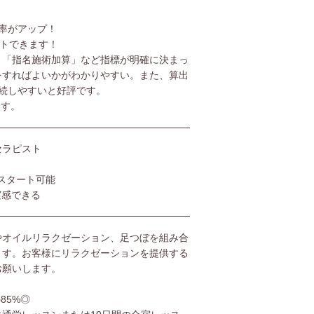
率がアップ！
ットできます！
」「指名施術加算」など指標が明確に決まっ
をすればよいかがわかりやすい。また、算出
続しやすいと好評です。
ます。
セラピスト
スタート可能
実感できる
やオイルリラクゼーション、足つぼを組み合
ます。お客様にリラクゼーションを提供する
お願いします。
85%◎