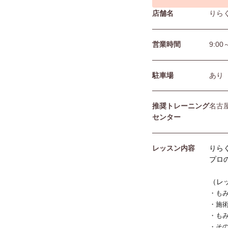
店舗名
りら
営業時間
9:00
駐⾞場
あり
推奨トレーニング
名古
センター
レッスン内容
りら
プロ
（レ
・も
・施
・も
・そ