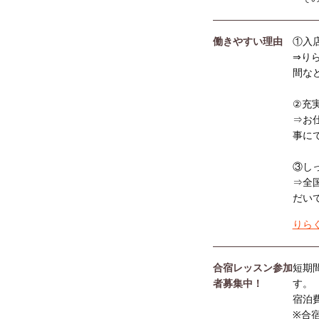
働きやすい理由
①入
⇒り
間な
②充
⇒お
事に
③し
⇒全
だい
りら
合宿レッスン参加
短期
者募集中！
す。
宿泊
※合