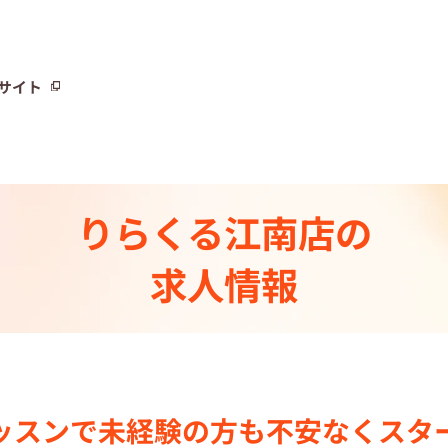
サイト
サイト
りらくる
江南店の
トーリー⼀覧
求人情報
ト
制度
センター一覧
ッスンで
未経験の⽅も不安なく
スタ
集中の店舗検索