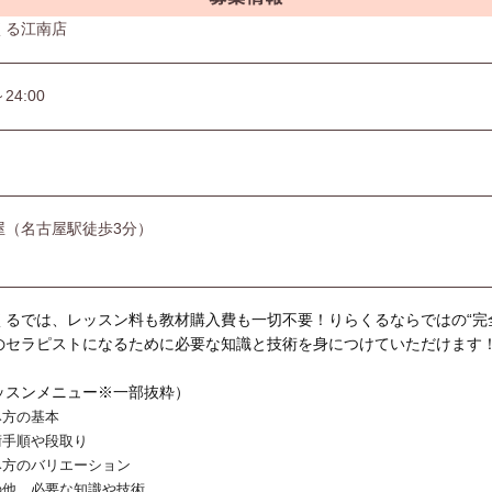
くる江南店
～24:00
屋（名古屋駅徒歩3分）
くるでは、レッスン料も教材購入費も一切不要！りらくるならではの“完
のセラピストになるために必要な知識と技術を身につけていただけます
ッスンメニュー※一部抜粋）
み方の基本
術手順や段取り
み方のバリエーション
の他、必要な知識や技術