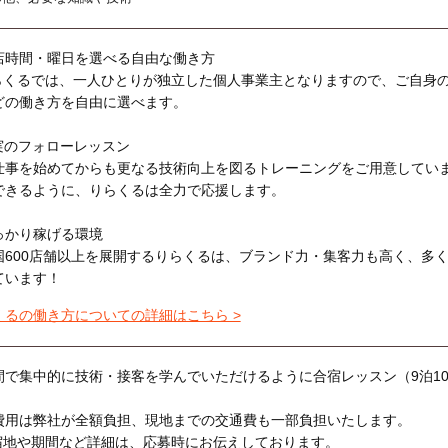
店時間・曜日を選べる自由な働き方
らくるでは、一人ひとりが独立した個人事業主となりますので、ご自身
どの働き方を自由に選べます。
実のフォローレッスン
仕事を始めてからも更なる技術向上を図るトレーニングをご用意してい
できるように、りらくるは全力で応援します。
っかり稼げる環境
国600店舗以上を展開するりらくるは、ブランド力・集客力も高く、多
ています！
くるの働き方についての詳細はこちら >
間で集中的に技術・接客を学んでいただけるように合宿レッスン（9泊1
費用は弊社が全額負担、現地までの交通費も一部負担いたします。
宿地や期間など詳細は、応募時にお伝えしております。