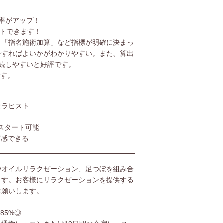
率がアップ！
ットできます！
」「指名施術加算」など指標が明確に決まっ
をすればよいかがわかりやすい。また、算出
続しやすいと好評です。
ます。
セラピスト
スタート可能
実感できる
やオイルリラクゼーション、足つぼを組み合
ます。お客様にリラクゼーションを提供する
お願いします。
85%◎