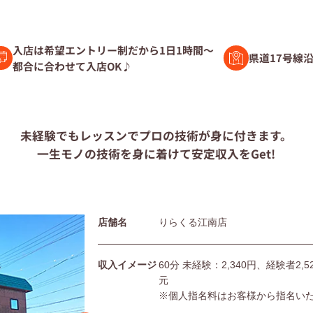
験者募集
入店は希望エントリー制だから1日1時間～
県道17号線
都合に合わせて入店OK♪
ト募集
未経験でもレッスンで
プロの技術が身に付きます。
一生モノの技術を身に着けて
安定収入をGet!
問
店舗名
りらくる江南店
団体の皆様へ
利用規約
シー
サイトマップ
収入イメージ
60分 未経験：2,340円、経験者2
元
※個人指名料はお客様から指名い