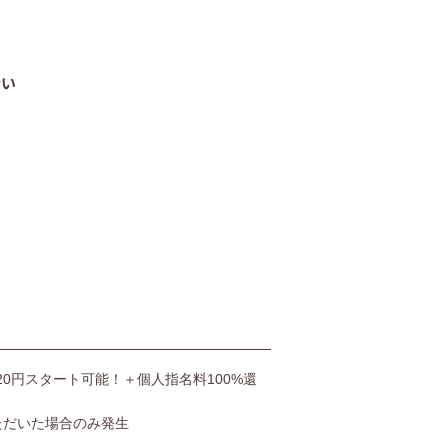
06-4400-5406
沿い
受付時間9:00〜20:00（土日も受付）
お問い合わせ
,520円スタート可能！＋個人指名料100%還
ただいた場合のみ発生