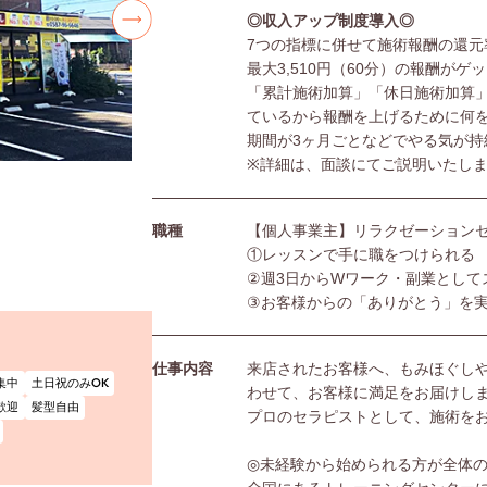
◎収入アップ制度導入◎
7つの指標に併せて施術報酬の還元
最大3,510円（60分）の報酬がゲ
「累計施術加算」「休日施術加算
ているから報酬を上げるために何
期間が3ヶ月ごとなどでやる気が持
※詳細は、面談にてご説明いたし
職種
【個人事業主】リラクゼーション
①レッスンで手に職をつけられる
②週3日からWワーク・副業として
③お客様からの「ありがとう」を
仕事内容
来店されたお客様へ、もみほぐし
集中
土日祝のみOK
わせて、お客様に満足をお届けし
歓迎
髪型自由
プロのセラピストとして、施術を
◎未経験から始められる方が全体の