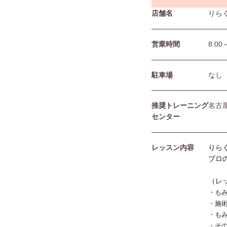
店舗名
りら
営業時間
8:00
駐⾞場
なし
推奨トレーニング
名古
センター
レッスン内容
りら
プロ
（レ
・も
・施
・も
・そ