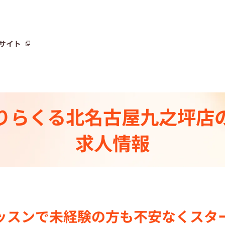
サイト
サイト
りらくる
北名古屋九之坪店
トーリー⼀覧
求人情報
ト
制度
センター一覧
ッスンで
未経験の⽅も不安なく
スタ
集中の店舗検索