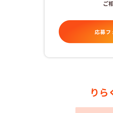
ご
応募フ
りら