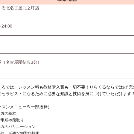
くる北名古屋九之坪店
～24:00
屋（名古屋駅徒歩3分）
くるでは、レッスン料も教材購入費も一切不要！りらくるならではの“完
のセラピストになるために必要な知識と技術を身につけていただけます
ッスンメニュー※一部抜粋）
み方の基本
術手順や段取り
み方のバリエーション
の他、必要な知識や技術