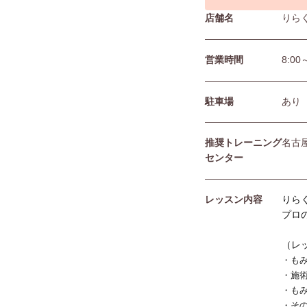
店舗名
りら
営業時間
8:00
駐⾞場
あり
推奨トレーニング
名古
センター
レッスン内容
りら
プロ
（レ
・も
・施
・も
・そ