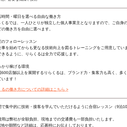
店時間・曜日を選べる自由な働き方
らくるでは、一人ひとりが独立した個人事業主となりますので、ご自身
どの働き方を自由に選べます。
実のフォローレッスン
仕事を始めてからも更なる技術向上を図るトレーニングをご用意してい
できるように、りらくるは全力で応援します。
っかり稼げる環境
国600店舗以上を展開するりらくるは、ブランド力・集客力も高く、多
ています！
くるの働き方についての詳細はこちら >
間で集中的に技術・接客を学んでいただけるように合宿レッスン（9泊1
費用は弊社が全額負担、現地までの交通費も一部負担いたします。
宿地や期間など詳細は、応募時にお伝えしております。