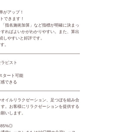
率がアップ！
ットできます！
」「指名施術加算」など指標が明確に決まっ
をすればよいかがわかりやすい。また、算出
続しやすいと好評です。
ます。
セラピスト
スタート可能
実感できる
やオイルリラクゼーション、足つぼを組み合
ます。お客様にリラクゼーションを提供する
お願いします。
85%◎