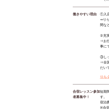
働きやすい理由
①入
⇒り
間な
②充
⇒お
事に
③し
⇒全
だい
りら
合宿レッスン参加
短期
者募集中！
す。
宿泊
※合