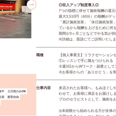
◎収入アップ制度導入◎
7つの指標に併せて施術報酬の還元
最大3,510円（60分）の報酬がゲ
「累計施術加算」「休日施術加算
ているから報酬を上げるために何
期間が3ヶ月ごとなどでやる気が持
※詳細は、面談にてご説明いたし
職種
【個人事業主】リラクゼーション
①レッスンで手に職をつけられる
②週3日からWワーク・副業として
③お客様からの「ありがとう」を
仕事内容
来店されたお客様へ、もみほぐし
集中
土日祝のみOK
わせて、お客様に満足をお届けし
歓迎
髪型自由
プロのセラピストとして、施術を
◎未経験から始められる方が全体の