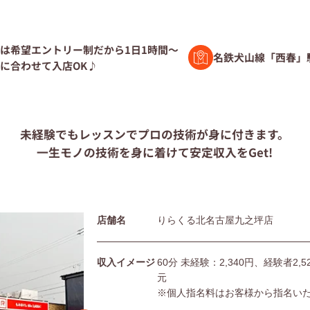
験者募集
は希望エントリー制だから1日1時間～
名鉄犬山線「西春」
に合わせて入店OK♪
ト募集
未経験でもレッスンで
プロの技術が身に付きます。
一生モノの技術を身に着けて
安定収入をGet!
問
店舗名
りらくる北名古屋九之坪店
団体の皆様へ
利用規約
シー
サイトマップ
収入イメージ
60分 未経験：2,340円、経験者2
元
※個人指名料はお客様から指名い