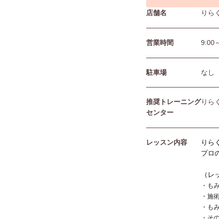
店舗名
りら
営業時間
9:00
駐⾞場
なし
推奨トレーニング
りら
センター
レッスン内容
りら
プロ
（レ
・も
・施
・も
・そ