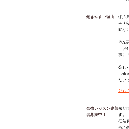
働きやすい理由
①入
⇒り
間な
②充
⇒お
事に
③し
⇒全
だい
りら
合宿レッスン参加
短期
者募集中！
す。
宿泊
※合