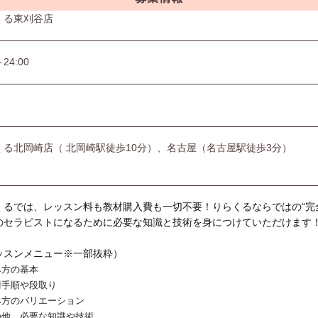
くる東刈谷店
～24:00
くる北岡崎店（ 北岡崎駅徒歩10分）、名古屋（名古屋駅徒歩3分）
くるでは、レッスン料も教材購入費も一切不要！りらくるならではの“完
のセラピストになるために必要な知識と技術を身につけていただけます
ッスンメニュー※一部抜粋）
み方の基本
術手順や段取り
み方のバリエーション
の他、必要な知識や技術