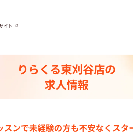
サイト
サイト
りらくる
東刈谷店の
トーリー⼀覧
求人情報
ト
制度
センター一覧
ッスンで
未経験の⽅も不安なく
スタ
集中の店舗検索