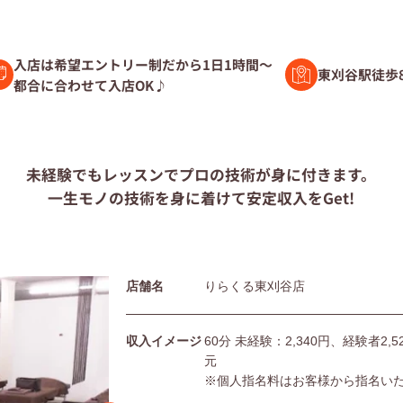
験者募集
入店は希望エントリー制だから1日1時間～
東刈谷駅徒歩
都合に合わせて入店OK♪
ト募集
未経験でもレッスンで
プロの技術が身に付きます。
一生モノの技術を身に着けて
安定収入をGet!
問
店舗名
りらくる東刈谷店
団体の皆様へ
利用規約
シー
サイトマップ
収入イメージ
60分 未経験：2,340円、経験者2
元
※個人指名料はお客様から指名い