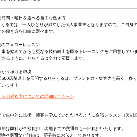
店時間・曜日を選べる自由な働き方
らくるでは、一人ひとりが独立した個人事業主となりますので、ご自身
どの働き方を自由に選べます。
実のフォローレッスン
仕事を始めてからも更なる技術向上を図るトレーニングをご用意してい
できるように、りらくるは全力で応援します。
っかり稼げる環境
国600店舗以上を展開するりらくるは、ブランド力・集客力も高く、多
ています！
くるの働き方についての詳細はこちら >
間で集中的に技術・接客を学んでいただけるように合宿レッスン（9泊1
費用は弊社が全額負担、現地までの交通費も一部負担いたします。
宿地や期間など詳細は、応募時にお伝えしております。