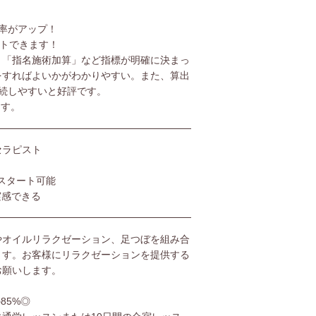
率がアップ！
ットできます！
」「指名施術加算」など指標が明確に決まっ
をすればよいかがわかりやすい。また、算出
続しやすいと好評です。
ます。
セラピスト
スタート可能
実感できる
やオイルリラクゼーション、足つぼを組み合
ます。お客様にリラクゼーションを提供する
お願いします。
85%◎