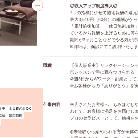
◎収入アップ制度導入◎
7つの指標に併せて施術報酬の還元
最大3,510円（60分）の報酬がゲ
「累計施術加算」「休日施術加算
ているから報酬を上げるために何
期間が3ヶ月ごとなどでやる気が持
※詳細は、面談にてご説明いたし
職種
【個人事業主】リラクゼーション
①レッスンで手に職をつけられる
②週3日からWワーク・副業として
③お客様からの「ありがとう」を
仕事内容
来店されたお客様へ、もみほぐし
集中
土日祝のみOK
わせて、お客様に満足をお届けし
歓迎
髪型自由
プロのセラピストとして、施術を
◎未経験から始められる方が全体の