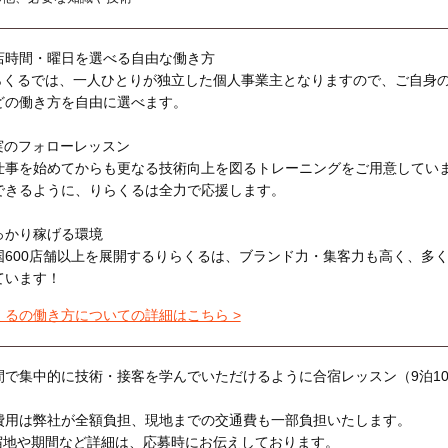
店時間・曜日を選べる自由な働き方
らくるでは、一人ひとりが独立した個人事業主となりますので、ご自身
どの働き方を自由に選べます。
実のフォローレッスン
仕事を始めてからも更なる技術向上を図るトレーニングをご用意してい
できるように、りらくるは全力で応援します。
っかり稼げる環境
国600店舗以上を展開するりらくるは、ブランド力・集客力も高く、多
ています！
くるの働き方についての詳細はこちら >
間で集中的に技術・接客を学んでいただけるように合宿レッスン（9泊1
費用は弊社が全額負担、現地までの交通費も一部負担いたします。
宿地や期間など詳細は、応募時にお伝えしております。