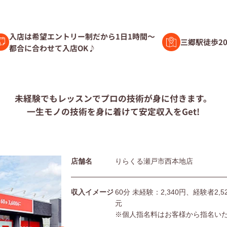
験者募集
入店は希望エントリー制だから1日1時間～
三郷駅徒歩2
都合に合わせて入店OK♪
ト募集
未経験でもレッスンで
プロの技術が身に付きます。
一生モノの技術を身に着けて
安定収入をGet!
問
店舗名
りらくる瀬戸市西本地店
団体の皆様へ
利用規約
シー
サイトマップ
収入イメージ
60分 未経験：2,340円、経験者2
元
※個人指名料はお客様から指名い