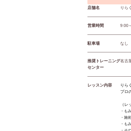
店舗名
りら
営業時間
9:00
駐⾞場
なし
推奨トレーニング
名古
センター
レッスン内容
りら
プロ
（レ
・も
・施
・も
・そ