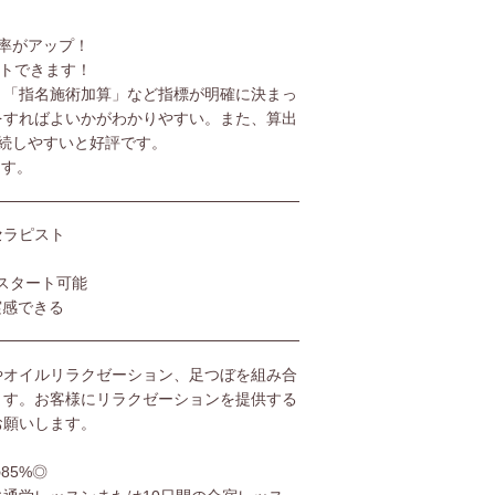
率がアップ！
ットできます！
」「指名施術加算」など指標が明確に決まっ
をすればよいかがわかりやすい。また、算出
続しやすいと好評です。
ます。
セラピスト
スタート可能
実感できる
やオイルリラクゼーション、足つぼを組み合
ます。お客様にリラクゼーションを提供する
お願いします。
85%◎