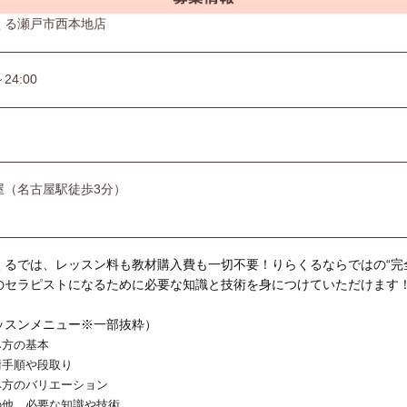
くる瀬戸市西本地店
～24:00
屋（名古屋駅徒歩3分）
くるでは、レッスン料も教材購入費も一切不要！りらくるならではの“完
のセラピストになるために必要な知識と技術を身につけていただけます
ッスンメニュー※一部抜粋）
み方の基本
術手順や段取り
み方のバリエーション
の他、必要な知識や技術