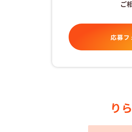
ご
応募フ
り