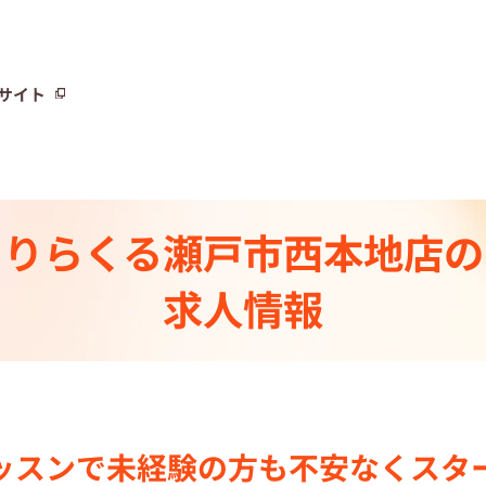
サイト
サイト
りらくる
瀬戸市西本地店の
トーリー⼀覧
求人情報
ト
制度
センター一覧
ッスンで
未経験の⽅も不安なく
スタ
集中の店舗検索