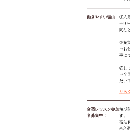
働きやすい理由
①入
⇒り
間な
②充
⇒お
事に
③し
⇒全
だい
りら
合宿レッスン参加
短期
者募集中！
す。
宿泊
※合