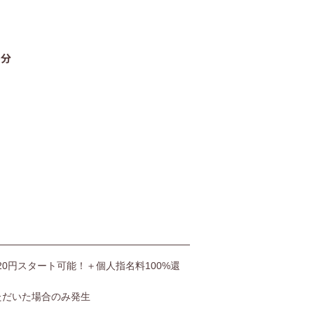
06-4400-5406
0分
受付時間9:00〜20:00（土日も受付）
お問い合わせ
,520円スタート可能！＋個人指名料100%還
ただいた場合のみ発生