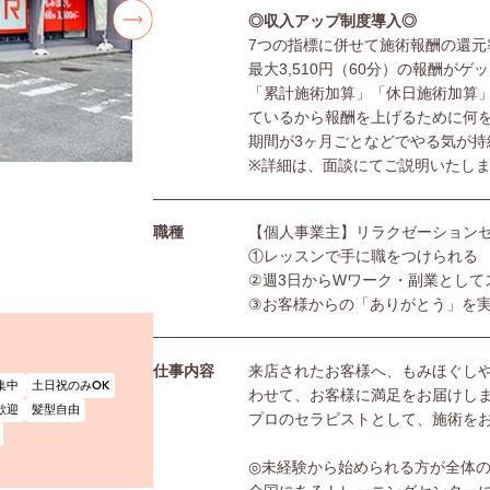
◎収入アップ制度導入◎
7つの指標に併せて施術報酬の還元
最大3,510円（60分）の報酬がゲ
「累計施術加算」「休日施術加算
ているから報酬を上げるために何
期間が3ヶ月ごとなどでやる気が持
※詳細は、面談にてご説明いたし
職種
【個人事業主】リラクゼーション
①レッスンで手に職をつけられる
②週3日からWワーク・副業として
③お客様からの「ありがとう」を
仕事内容
来店されたお客様へ、もみほぐし
集中
土日祝のみOK
わせて、お客様に満足をお届けし
歓迎
髪型自由
プロのセラピストとして、施術を
◎未経験から始められる方が全体の