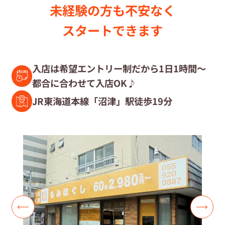
未経験の⽅も不安なく
セラピスト募集中の店舗検索
スタートできます
セラピスト経験者募集
入店は希望エントリー制だから1日1時間～
都合に合わせて入店OK♪
復職セラピスト募集
JR東海道本線「沼津」駅徒歩19分
募集要項
コラム一覧
よくあるご質問