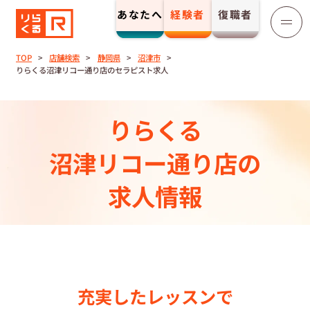
あなたへ
経験者
復職者
りらくる
セラピスト募集
TOP
店舗検索
静岡県
沼津市
りらくる沼津リコー通り店のセラピスト求人
TOP
りらくる
セラピストストーリー⼀覧
沼津リコー通り店の
収⼊とサポート
求人情報
トレーニング制度
トレーニングセンター一覧
充実したレッスンで