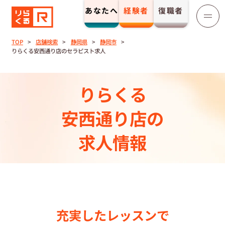
あなたへ
経験者
復職者
りらくる
セラピスト募集
TOP
店舗検索
静岡県
静岡市
りらくる安西通り店のセラピスト求人
TOP
りらくる
セラピストストーリー⼀覧
安西通り店の
収⼊とサポート
求人情報
トレーニング制度
トレーニングセンター一覧
充実したレッスンで