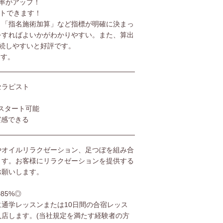
率がアップ！
ットできます！
」「指名施術加算」など指標が明確に決まっ
をすればよいかがわかりやすい。また、算出
続しやすいと好評です。
ます。
セラピスト
スタート可能
実感できる
やオイルリラクゼーション、足つぼを組み合
ます。お客様にリラクゼーションを提供する
お願いします。
85%◎
通学レッスンまたは10日間の合宿レッス
店します。(当社規定を満たす経験者の方