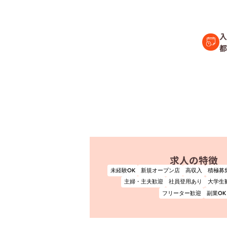
セラピスト経
入
都
復職セラピス
募集要項
コラム一覧
よくあるご質
求人の特徴
会社情報
企業
未経験OK
新規オープン店
高収入
積極募
プライバシーポリ
主婦・主夫歓迎
社員登用あり
大学生
フリーター歓迎
副業OK