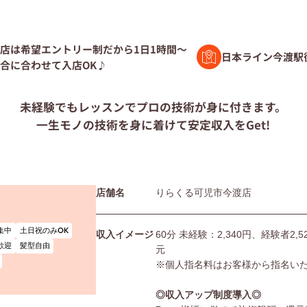
験者募集
店は希望エントリー制だから1日1時間～
日本ライン今渡駅
合に合わせて入店OK♪
ト募集
未経験でもレッスンで
プロの技術が身に付きます。
一生モノの技術を身に着けて
安定収入をGet!
問
店舗名
りらくる可児市今渡店
団体の皆様へ
利用規約
集中
土日祝のみOK
収入イメージ
60分 未経験：2,340円、経験者2
シー
サイトマップ
歓迎
髪型自由
元
※個人指名料はお客様から指名い
◎収入アップ制度導入◎