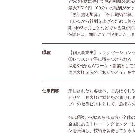
7つの指標に併せて施術報酬の還元
最大3,510円（60分）の報酬がゲ
「累計施術加算」「休日施術加算
ているから報酬を上げるために何
期間が3ヶ月ごとなどでやる気が持
※詳細は、面談にてご説明いたし
職種
【個人事業主】リラクゼーション
①レッスンで手に職をつけられる
②週3日からWワーク・副業として
③お客様からの「ありがとう」を
仕事内容
来店されたお客様へ、もみほぐし
わせて、お客様に満足をお届けし
プロのセラピストとして、施術を
◎未経験から始められる方が全体の
全国にあるトレーニングセンターに
ンを受講し、技術を習得してから入