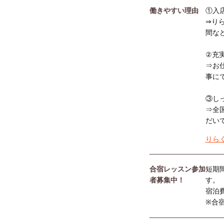
働きやすい理由
①入
⇒り
間な
②充
⇒お
事に
③し
⇒全
だい
りら
合宿レッスン参加
短期
者募集中！
す。
宿泊
※合