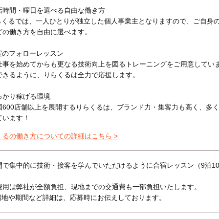
店時間・曜日を選べる自由な働き方
らくるでは、一人ひとりが独立した個人事業主となりますので、ご自身
どの働き方を自由に選べます。
実のフォローレッスン
仕事を始めてからも更なる技術向上を図るトレーニングをご用意してい
できるように、りらくるは全力で応援します。
っかり稼げる環境
国600店舗以上を展開するりらくるは、ブランド力・集客力も高く、多
ています！
くるの働き方についての詳細はこちら >
間で集中的に技術・接客を学んでいただけるように合宿レッスン（9泊1
費用は弊社が全額負担、現地までの交通費も一部負担いたします。
宿地や期間など詳細は、応募時にお伝えしております。