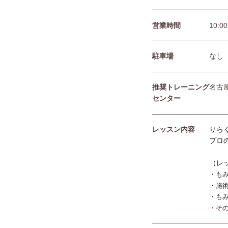
営業時間
10:0
駐⾞場
なし
推奨トレーニング
名古
センター
レッスン内容
りら
プロ
（レ
・も
・施
・も
・そ