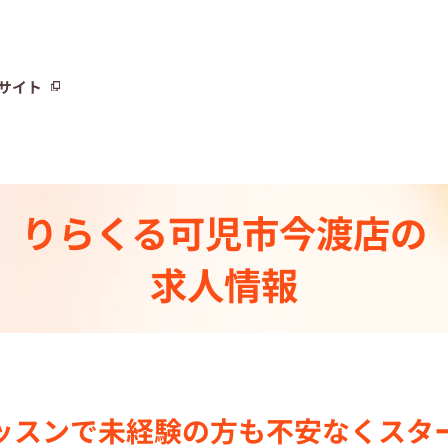
サイト
サイト
りらくる
可児市今渡店の
トーリー⼀覧
求人情報
ト
制度
センター一覧
ッスンで
未経験の⽅も不安なく
スタ
集中の店舗検索