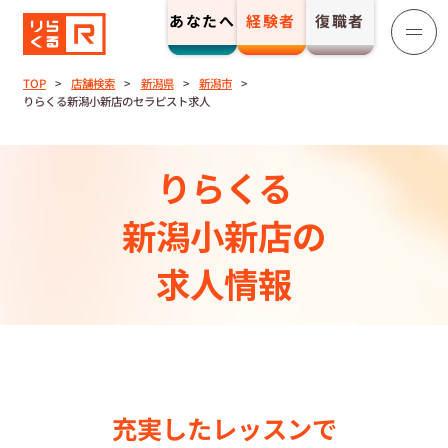
あなたへ
経験者
復職者
りらくる
セラピスト募集
TOP
店舗検索
新潟県
新潟市
りらくる新潟小新店のセラピスト求人
TOP
りらくる
セラピストストーリー⼀覧
新潟小新店の
収⼊とサポート
求人情報
トレーニング制度
トレーニングセンター一覧
充実したレッスンで