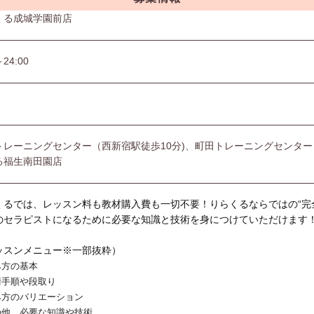
くる成城学園前店
～24:00
トレーニングセンター（西新宿駅徒歩10分)、町田トレーニングセンター
る福生南田園店
くるでは、レッスン料も教材購入費も一切不要！りらくるならではの“完
のセラピストになるために必要な知識と技術を身につけていただけます
ッスンメニュー※一部抜粋）
み方の基本
術手順や段取り
み方のバリエーション
の他、必要な知識や技術