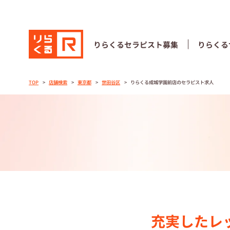
りらくる
セラピスト募集
りらくる
りらくる
セラピスト募集
りらくる
TOP
店舗検索
東京都
世田谷区
りらくる成城学園前店のセラピスト求人
TOP
セラピストス
収⼊とサポー
トレーニング
トレーニング
充実したレ
セラピスト募