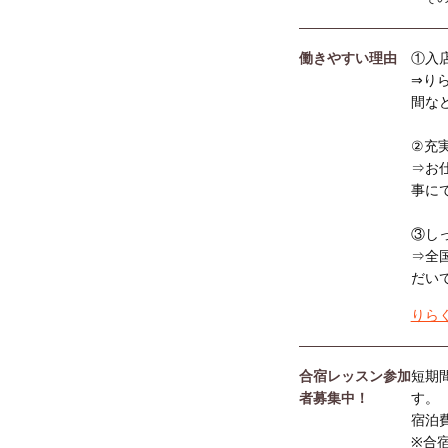
働きやすい理由
①入
⇒り
間な
②充
⇒お
事に
③し
⇒全
だい
りら
合宿レッスン参加
短期
者募集中！
す。
宿泊
※合