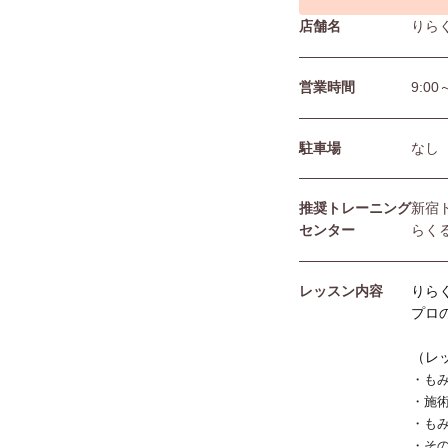
店舗名
りら
営業時間
9:00
駐⾞場
なし
推奨トレーニング
新宿
センター
らく
レッスン内容
りら
プロ
（レ
・も
・施
・も
・そ