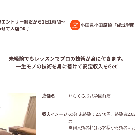
験者募集
望エントリー制だから1日1時間～
小田急小田原線「成城学園
わせて入店OK♪
ト募集
未経験でもレッスンで
プロの技術が身に付きます。
一生モノの技術を身に着けて
安定収入をGet!
問
店舗名
りらくる成城学園前店
団体の皆様へ
利用規約
シー
サイトマップ
収入イメージ
60分 未経験：2,340円、経験者2
元
※個人指名料はお客様から指名い