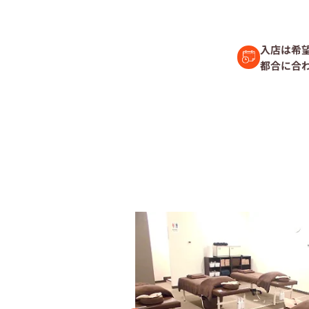
セラピスト経
入店は希
都合に合
復職セラピス
募集要項
コラム一覧
よくあるご質
会社情報
企業
プライバシーポリ