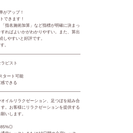
率がアップ！
ットできます！
」「指名施術加算」など指標が明確に決まっ
をすればよいかがわかりやすい。また、算出
続しやすいと好評です。
ます。
セラピスト
スタート可能
実感できる
やオイルリラクゼーション、足つぼを組み合
ます。お客様にリラクゼーションを提供する
お願いします。
85%◎