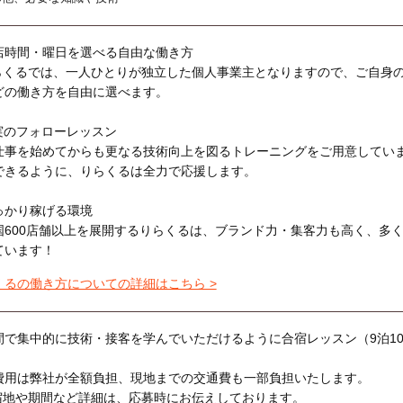
店時間・曜日を選べる自由な働き方
らくるでは、一人ひとりが独立した個人事業主となりますので、ご自身
どの働き方を自由に選べます。
実のフォローレッスン
仕事を始めてからも更なる技術向上を図るトレーニングをご用意してい
できるように、りらくるは全力で応援します。
っかり稼げる環境
国600店舗以上を展開するりらくるは、ブランド力・集客力も高く、多
ています！
くるの働き方についての詳細はこちら >
間で集中的に技術・接客を学んでいただけるように合宿レッスン（9泊1
費用は弊社が全額負担、現地までの交通費も一部負担いたします。
宿地や期間など詳細は、応募時にお伝えしております。