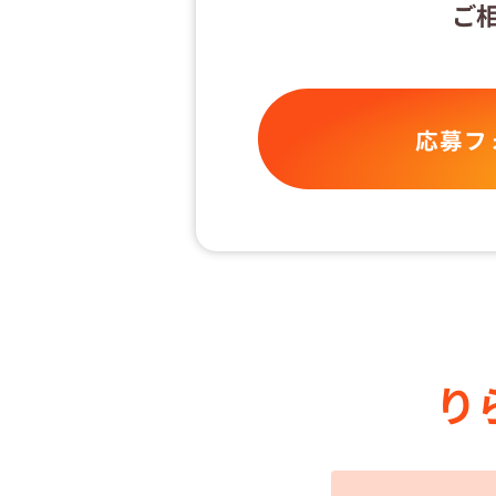
ご
応募フ
り