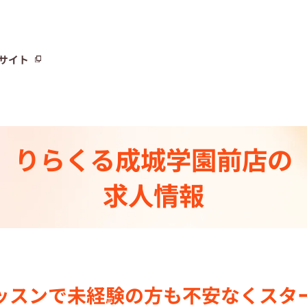
サイト
サイト
りらくる
成城学園前店の
トーリー⼀覧
求人情報
ト
制度
センター一覧
ッスンで
未経験の⽅も不安なく
スタ
集中の店舗検索