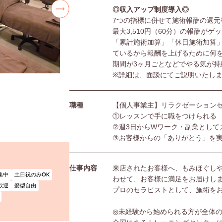
◎収入アップ制度導入◎
7つの指標に併せて施術報酬の還元
最大3,510円（60分）の報酬がゲ
「累計施術加算」「休日施術加算
ているから報酬を上げるために何
期間が3ヶ月ごとなどでやる気が持
※詳細は、面談にてご説明いたし
職種
【個人事業主】リラクゼーション
①レッスンで手に職をつけられる
②週3日からWワーク・副業として
③お客様からの「ありがとう」を
仕事内容
来店されたお客様へ、もみほぐし
集中
土日祝のみOK
わせて、お客様に満足をお届けし
歓迎
髪型自由
プロのセラピストとして、施術を
◎未経験から始められる方が全体の