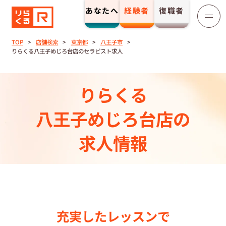
あなたへ
経験者
復職者
りらくる
セラピスト募集
TOP
店舗検索
東京都
八王子市
りらくる八王子めじろ台店のセラピスト求人
TOP
りらくる
セラピストストーリー⼀覧
八王子めじろ台店の
収⼊とサポート
求人情報
トレーニング制度
トレーニングセンター一覧
充実したレッスンで