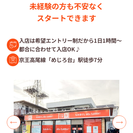
未経験の⽅も不安なく
セラピスト募集中の店舗検索
スタートできます
セラピスト経験者募集
入店は希望エントリー制だから1日1時間～
都合に合わせて入店OK♪
復職セラピスト募集
京王高尾線「めじろ台」駅徒歩7分
募集要項
コラム一覧
よくあるご質問