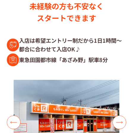
未経験の⽅も不安なく
セラピスト募集中の店舗検索
スタートできます
セラピスト経験者募集
入店は希望エントリー制だから1日1時間～
都合に合わせて入店OK♪
復職セラピスト募集
東急田園都市線「あざみ野」駅車8分
募集要項
コラム一覧
よくあるご質問