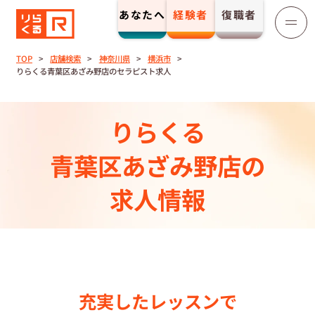
あなたへ
経験者
復職者
りらくる
セラピスト募集
TOP
店舗検索
神奈川県
横浜市
りらくる青葉区あざみ野店のセラピスト求人
TOP
りらくる
セラピストストーリー⼀覧
青葉区あざみ野店の
収⼊とサポート
求人情報
トレーニング制度
トレーニングセンター一覧
充実したレッスンで