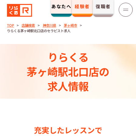
あなたへ
経験者
復職者
りらくる
セラピスト募集
TOP
店舗検索
神奈川県
茅ヶ崎市
りらくる茅ヶ崎駅北口店のセラピスト求人
TOP
りらくる
セラピストストーリー⼀覧
茅ヶ崎駅北口店の
収⼊とサポート
求人情報
トレーニング制度
トレーニングセンター一覧
充実したレッスンで