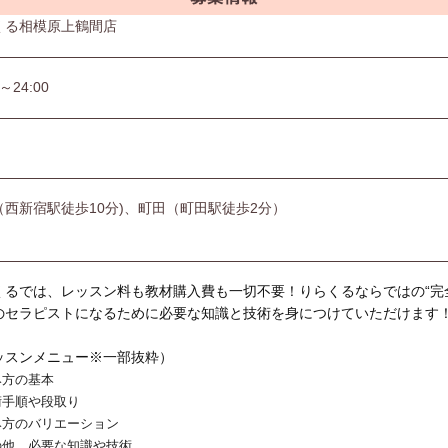
くる相模原上鶴間店
0～24:00
（西新宿駅徒歩10分)、町田（町田駅徒歩2分）
くるでは、レッスン料も教材購入費も一切不要！りらくるならではの“完
のセラピストになるために必要な知識と技術を身につけていただけます
ッスンメニュー※一部抜粋）
み方の基本
術手順や段取り
み方のバリエーション
の他、必要な知識や技術