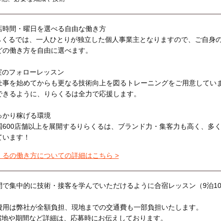
店時間・曜日を選べる自由な働き方
らくるでは、一人ひとりが独立した個人事業主となりますので、ご自身
どの働き方を自由に選べます。
実のフォローレッスン
仕事を始めてからも更なる技術向上を図るトレーニングをご用意してい
できるように、りらくるは全力で応援します。
っかり稼げる環境
国600店舗以上を展開するりらくるは、ブランド力・集客力も高く、多
ています！
くるの働き方についての詳細はこちら >
間で集中的に技術・接客を学んでいただけるように合宿レッスン（9泊1
費用は弊社が全額負担、現地までの交通費も一部負担いたします。
宿地や期間など詳細は、応募時にお伝えしております。