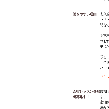
働きやすい理由
①入
⇒り
間な
②充
⇒お
事に
③し
⇒全
だい
りら
合宿レッスン参加
短期
者募集中！
す。
宿泊
※合