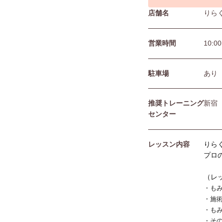
店舗名
りら
営業時間
10:0
駐⾞場
あり
推奨トレーニング
新宿
センター
レッスン内容
りら
プロ
（レ
・も
・施
・も
・そ