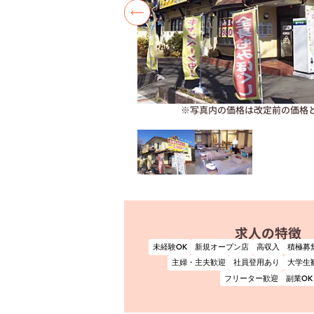
※写真内の価格は改定前の価格
求人の特徴
未経験OK
新規オープン店
高収入
積極募
主婦・主夫歓迎
社員登用あり
大学生
フリーター歓迎
副業OK