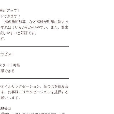
率がアップ！
ットできます！
」「指名施術加算」など指標が明確に決まっ
をすればよいかがわかりやすい。また、算出
続しやすいと好評です。
ます。
セラピスト
スタート可能
実感できる
やオイルリラクゼーション、足つぼを組み合
ます。お客様にリラクゼーションを提供する
お願いします。
85%◎