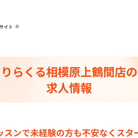
サイト
サイト
りらくる
相模原上鶴間店の
トーリー⼀覧
求人情報
ト
制度
センター一覧
ッスンで
未経験の⽅も不安なく
スタ
集中の店舗検索