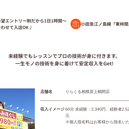
験者募集
希望エントリー制だから1日1時間～
小田急江ノ島線「東林間
わせて入店OK♪
ト募集
未経験でもレッスンで
プロの技術が身に付きます。
一生モノの技術を身に着けて
安定収入をGet!
問
店舗名
りらくる相模原上鶴間店
団体の皆様へ
利用規約
シー
サイトマップ
収入イメージ
60分 未経験：2,340円、経験者2
元
※個人指名料はお客様から指名い