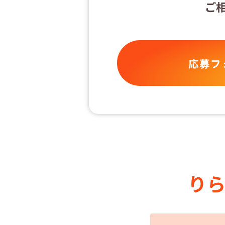
ご
応募フ
り