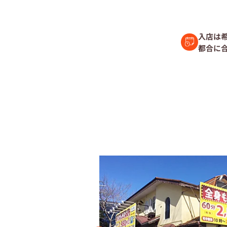
セラピスト経
入店は
都合に合
復職セラピス
募集要項
コラム一覧
よくあるご質
会社情報
企業
プライバシーポリ