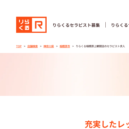
りらくる
セラピスト募集
りらくる
りらくる
セラピスト募集
りらくる
TOP
店舗検索
神奈川県
相模原市
りらくる相模原上鶴間店のセラピスト求人
TOP
セラピストス
収⼊とサポー
トレーニング
トレーニング
充実したレ
セラピスト募