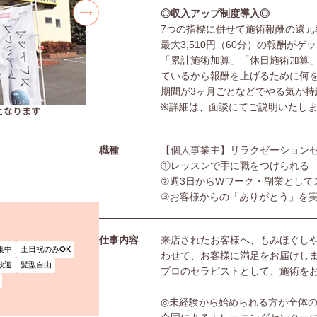
◎収入アップ制度導入◎
7つの指標に併せて施術報酬の還元
最大3,510円（60分）の報酬がゲ
「累計施術加算」「休日施術加算
ているから報酬を上げるために何
期間が3ヶ月ごとなどでやる気が持
※詳細は、面談にてご説明いたし
となります
職種
【個人事業主】リラクゼーション
①レッスンで手に職をつけられる
②週3日からWワーク・副業として
③お客様からの「ありがとう」を
仕事内容
来店されたお客様へ、もみほぐし
集中
土日祝のみOK
わせて、お客様に満足をお届けし
歓迎
髪型自由
プロのセラピストとして、施術を
◎未経験から始められる方が全体の