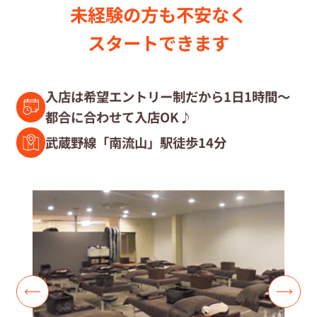
未経験の⽅も不安なく
セラピスト募集中の店舗検索
スタートできます
セラピスト経験者募集
入店は希望エントリー制だから1日1時間～
都合に合わせて入店OK♪
復職セラピスト募集
武蔵野線「南流山」駅徒歩14分
募集要項
コラム一覧
よくあるご質問