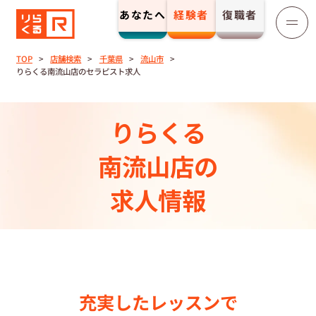
あなたへ
経験者
復職者
りらくる
セラピスト募集
TOP
店舗検索
千葉県
流山市
りらくる南流山店のセラピスト求人
TOP
りらくる
セラピストストーリー⼀覧
南流山店の
収⼊とサポート
求人情報
トレーニング制度
トレーニングセンター一覧
充実したレッスンで