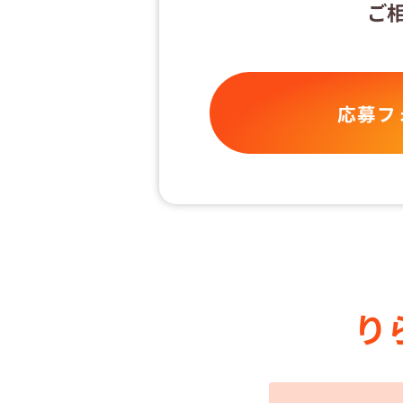
ご
応募フ
り