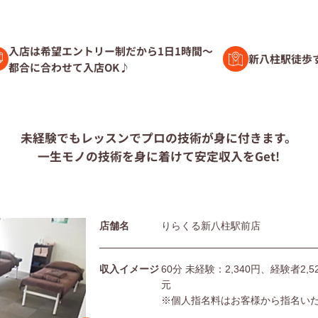
験者募集
入店は希望エントリー制だから1日1時間～
新八柱駅徒歩
都合に合わせて入店OK♪
ト募集
未経験でもレッスンで
プロの技術が身に付きます。
一生モノの技術を身に着けて
安定収入をGet!
問
店舗名
りらくる新八柱駅前店
団体の皆様へ
利用規約
シー
サイトマップ
収入イメージ
60分 未経験：2,340円、経験者2
元
※個人指名料はお客様から指名い