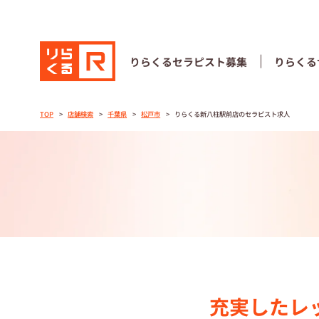
りらくる
セラピスト募集
りらくる
りらくる
セラピスト募集
りらくる
TOP
店舗検索
千葉県
松戸市
りらくる新八柱駅前店のセラピスト求人
TOP
セラピストス
収⼊とサポー
トレーニング
トレーニング
充実したレ
セラピスト募