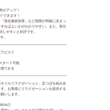
率がアップ！
ットできます！
」「指名施術加算」など指標が明確に決まっ
をすればよいかがわかりやすい。また、算出
続しやすいと好評です。
ます。
セラピスト
スタート可能
実感できる
やオイルリラクゼーション、足つぼを組み合
ます。お客様にリラクゼーションを提供する
お願いします。
85%◎