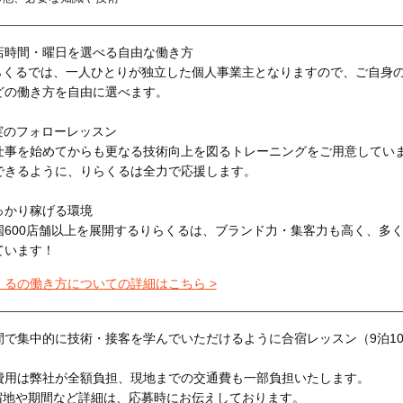
店時間・曜日を選べる自由な働き方
らくるでは、一人ひとりが独立した個人事業主となりますので、ご自身
どの働き方を自由に選べます。
実のフォローレッスン
仕事を始めてからも更なる技術向上を図るトレーニングをご用意してい
できるように、りらくるは全力で応援します。
っかり稼げる環境
国600店舗以上を展開するりらくるは、ブランド力・集客力も高く、多
ています！
くるの働き方についての詳細はこちら >
間で集中的に技術・接客を学んでいただけるように合宿レッスン（9泊1
費用は弊社が全額負担、現地までの交通費も一部負担いたします。
宿地や期間など詳細は、応募時にお伝えしております。