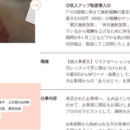
◎収入アップ制度導入◎
7つの指標に併せて施術報酬の還元
最大3,510円（60分）の報酬がゲ
「累計施術加算」「休日施術加算
ているから報酬を上げるために何
期間が3ヶ月ごとなどでやる気が持
※詳細は、面談にてご説明いたし
職種
【個人事業主】リラクゼーション
①レッスンで手に職をつけられる
②週3日からWワーク・副業として
③お客様からの「ありがとう」を
仕事内容
来店されたお客様へ、もみほぐし
集中
土日祝のみOK
わせて、お客様に満足をお届けし
歓迎
髪型自由
プロのセラピストとして、施術を
◎未経験から始められる方が全体の