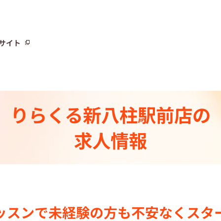
サイト
サイト
りらくる
新八柱駅前店の
トーリー⼀覧
求人情報
ト
制度
センター一覧
ッスンで
未経験の⽅も不安なく
スタ
集中の店舗検索