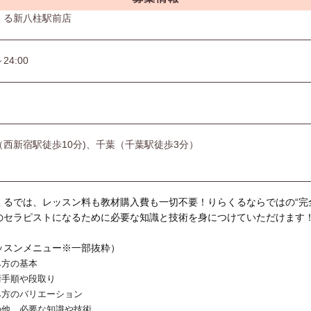
くる新八柱駅前店
～24:00
（西新宿駅徒歩10分)、千葉（千葉駅徒歩3分）
くるでは、レッスン料も教材購入費も一切不要！りらくるならではの“完
のセラピストになるために必要な知識と技術を身につけていただけます
ッスンメニュー※一部抜粋）
み方の基本
術手順や段取り
み方のバリエーション
の他、必要な知識や技術