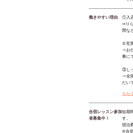
働きやすい理由
①入
⇒り
間な
②充
⇒お
事に
③し
⇒全
だい
りら
合宿レッスン参加
短期
者募集中！
す。
宿泊
※合