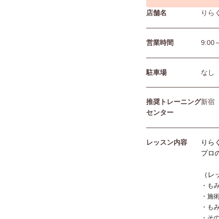
店舗名
りら
営業時間
9:00
駐⾞場
なし
推奨トレーニング
新宿
センター
レッスン内容
りら
プロ
（レ
・も
・施
・も
・そ