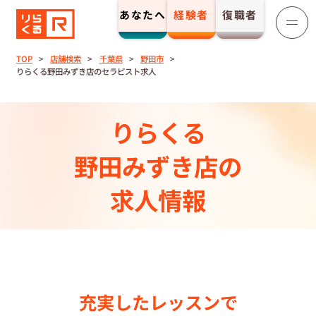
あなたへ
経験者
復職者
りらくる
セラピスト募集
TOP
店舗検索
千葉県
野田市
りらくる野田みずき店のセラピスト求人
TOP
りらくる
セラピストストーリー⼀覧
野田みずき店の
収⼊とサポート
求人情報
トレーニング制度
トレーニングセンター一覧
充実したレッスンで