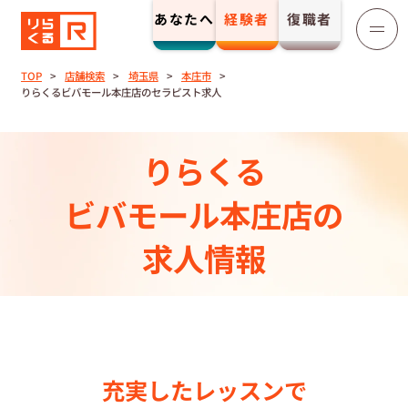
あなたへ
経験者
復職者
りらくる
セラピスト募集
TOP
店舗検索
埼玉県
本庄市
りらくるビバモール本庄店のセラピスト求人
TOP
りらくる
セラピストストーリー⼀覧
ビバモール本庄店の
収⼊とサポート
求人情報
トレーニング制度
トレーニングセンター一覧
充実したレッスンで