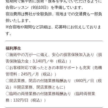
短期間で集中的に技術・接客を学んでいただけるように
合宿レッスン（9泊10日）を準備しています。
宿泊費用は弊社が全額負担、現地までの交通費も一部負
担いたします。
※合宿地や期間など詳細は、応募時にお伝えしておりま
す。
福利厚生
〇施術中の万が一に備え、安心の損害保険加入あり（損
害保険協⼒⾦：3,140円／年（税込））
〇お客様対応で困ったときの本部サポートも充実（危機
管理料：245円／月（税込））
〇開店業務、閉店の付随業務報酬あり （660円／⽇（税
込）※開店業務、閉店業務ともに）
〇臨時の両替業務の付随業務報酬あり （臨時両替業
務：132円/⽇（税込））