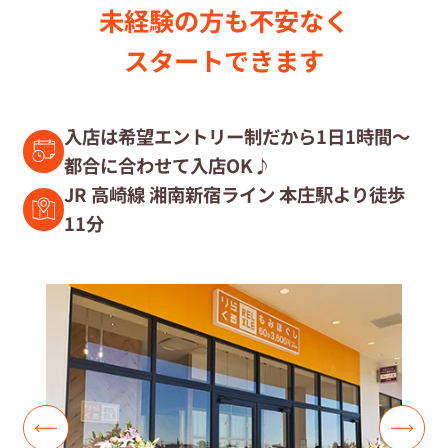
未経験の⽅も不安なく
セラピスト募集中の店舗検索
スタートできます
セラピスト経験者募集
入店は希望エントリー制だから1日1時間～
都合に合わせて入店OK♪
復職セラピスト募集
JR 高崎線 湘南新宿ライン 本庄駅より徒歩
11分
募集要項
コラム一覧
よくあるご質問