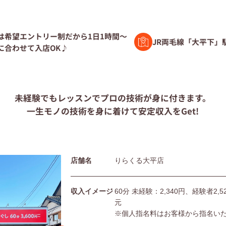
験者募集
は希望エントリー制だから1日1時間～
JR両毛線「大平下」
に合わせて入店OK♪
ト募集
未経験でもレッスンで
プロの技術が身に付きます。
一生モノの技術を身に着けて
安定収入をGet!
問
店舗名
りらくる大平店
団体の皆様へ
利用規約
シー
サイトマップ
収入イメージ
60分 未経験：2,340円、経験者2
元
※個人指名料はお客様から指名い