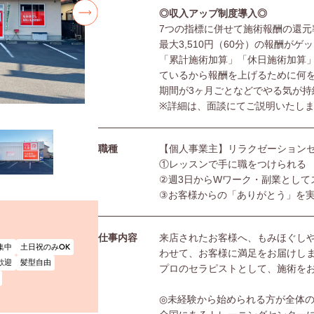
◎収入アップ制度導入◎
7つの指標に併せて施術報酬の還元
最大3,510円（60分）の報酬がゲ
「累計施術加算」「休日施術加算
ているから報酬を上げるために何
期間が3ヶ月ごとなどでやる気が持
※詳細は、面談にてご説明いたし
職種
【個人事業主】リラクゼーション
①レッスンで手に職をつけられる
②週3日からWワーク・副業として
③お客様からの「ありがとう」を
仕事内容
来店されたお客様へ、もみほぐし
集中
土日祝のみOK
わせて、お客様に満足をお届けし
歓迎
髪型自由
プロのセラピストとして、施術を
◎未経験から始められる方が全体の