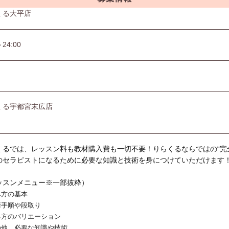
くる大平店
～24:00
くる宇都宮末広店
くるでは、レッスン料も教材購入費も一切不要！りらくるならではの“完
のセラピストになるために必要な知識と技術を身につけていただけます
ッスンメニュー※一部抜粋）
み方の基本
術手順や段取り
み方のバリエーション
の他、必要な知識や技術