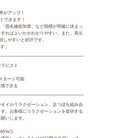
率がアップ！
ットできます！
」「指名施術加算」など指標が明確に決まっ
をすればよいかがわかりやすい。また、算出
続しやすいと好評です。
ます。
セラピスト
スタート可能
実感できる
やオイルリラクゼーション、足つぼを組み合
ます。お客様にリラクゼーションを提供する
お願いします。
85%◎