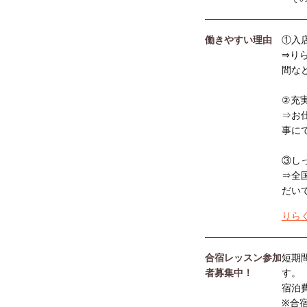
働きやすい理由
①入
⇒り
間な
②充
⇒お
事に
③し
⇒全
だい
りら
合宿レッスン参加
短期
者募集中！
す。
宿泊
※合