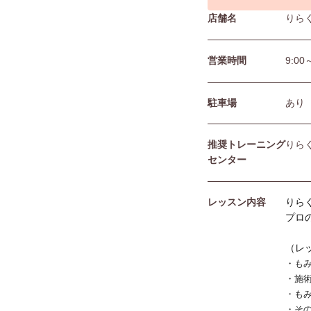
店舗名
りら
営業時間
9:00
駐⾞場
あり
推奨トレーニング
りら
センター
レッスン内容
りら
プロ
（レ
・も
・施
・も
・そ