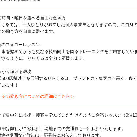
店時間・曜日を選べる自由な働き方
らくるでは、一人ひとりが独立した個人事業主となりますので、ご自身
どの働き方を自由に選べます。
実のフォローレッスン
仕事を始めてからも更なる技術向上を図るトレーニングをご用意してい
できるように、りらくるは全力で応援します。
っかり稼げる環境
国600店舗以上を展開するりらくるは、ブランド力・集客力も高く、多
ています！
くるの働き方についての詳細はこちら >
間で集中的に技術・接客を学んでいただけるように合宿レッスン（9泊1
費用は弊社が全額負担、現地までの交通費も一部負担いたします。
宿地や期間など詳細は、応募時にお伝えしております。