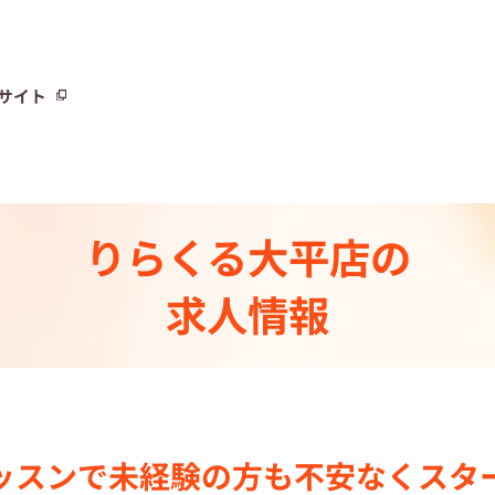
サイト
サイト
りらくる
大平店の
トーリー⼀覧
求人情報
ト
制度
センター一覧
ッスンで
未経験の⽅も不安なく
スタ
集中の店舗検索