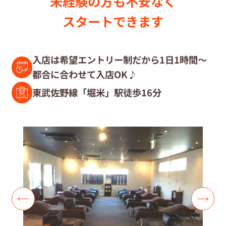
未経験の⽅も不安なく
セラピスト募集中の店舗検索
スタートできます
セラピスト経験者募集
入店は希望エントリー制だから1日1時間～
都合に合わせて入店OK♪
復職セラピスト募集
東武佐野線「堀米」駅徒歩16分
募集要項
コラム一覧
よくあるご質問