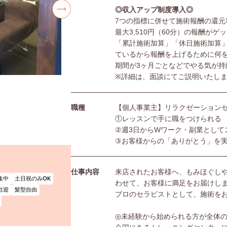
◎収入アップ制度導入◎
7つの指標に併せて施術報酬の還元
最大3,510円（60分）の報酬がゲ
「累計施術加算」「休日施術加算
ているから報酬を上げるために何
期間が3ヶ月ごとなどでやる気が持
※詳細は、面談にてご説明いたし
職種
【個人事業主】リラクゼーション
①レッスンで手に職をつけられる
②週3日からWワーク・副業として
③お客様からの「ありがとう」を
仕事内容
来店されたお客様へ、もみほぐし
集中
土日祝のみOK
わせて、お客様に満足をお届けし
歓迎
髪型自由
プロのセラピストとして、施術を
◎未経験から始められる方が全体の