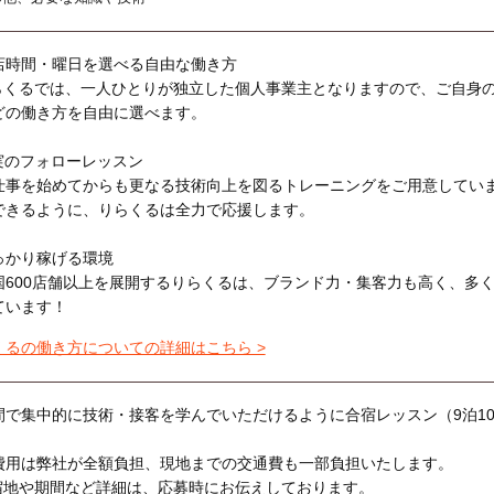
店時間・曜日を選べる自由な働き方
らくるでは、一人ひとりが独立した個人事業主となりますので、ご自身
どの働き方を自由に選べます。
実のフォローレッスン
仕事を始めてからも更なる技術向上を図るトレーニングをご用意してい
できるように、りらくるは全力で応援します。
っかり稼げる環境
国600店舗以上を展開するりらくるは、ブランド力・集客力も高く、多
ています！
くるの働き方についての詳細はこちら >
間で集中的に技術・接客を学んでいただけるように合宿レッスン（9泊1
費用は弊社が全額負担、現地までの交通費も一部負担いたします。
宿地や期間など詳細は、応募時にお伝えしております。