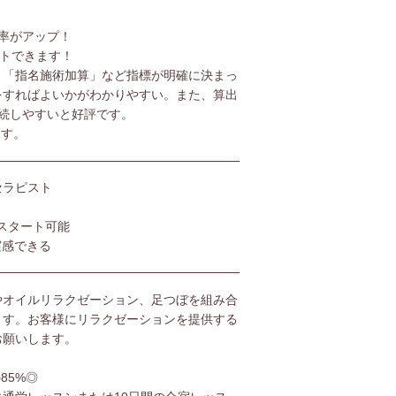
率がアップ！
ットできます！
」「指名施術加算」など指標が明確に決まっ
をすればよいかがわかりやすい。また、算出
続しやすいと好評です。
ます。
セラピスト
スタート可能
実感できる
やオイルリラクゼーション、足つぼを組み合
ます。お客様にリラクゼーションを提供する
お願いします。
85%◎