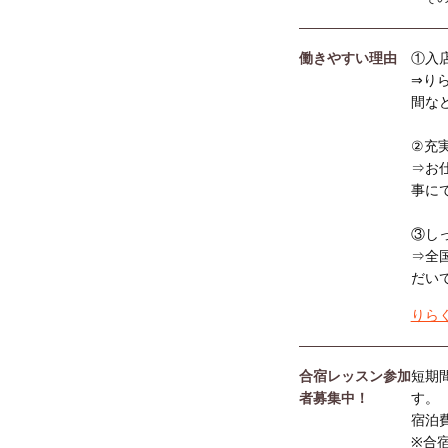
働きやすい理由
①入
⇒り
間な
②充
⇒お
事に
③し
⇒全
だい
りら
合宿レッスン参加
短期
者募集中！
す。
宿泊
※合