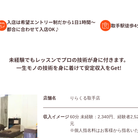
験者募集
入店は希望エントリー制だから1日1時間～
取手駅徒歩4
都合に合わせて入店OK♪
ト募集
未経験でもレッスンで
プロの技術が身に付きます。
一生モノの技術を身に着けて
安定収入をGet!
問
店舗名
りらくる取手店
団体の皆様へ
利用規約
シー
サイトマップ
収入イメージ
60分 未経験：2,340円、経験者2
元
※個人指名料はお客様から指名い