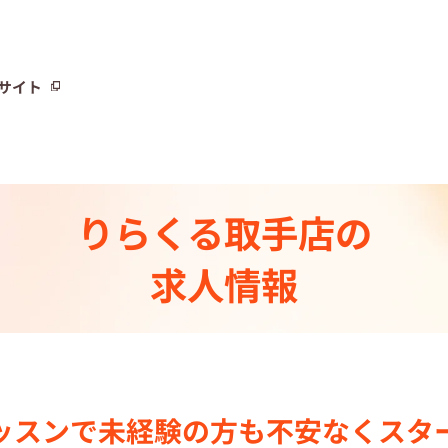
サイト
サイト
りらくる
取手店の
トーリー⼀覧
求人情報
ト
制度
センター一覧
ッスンで
未経験の⽅も不安なく
スタ
集中の店舗検索