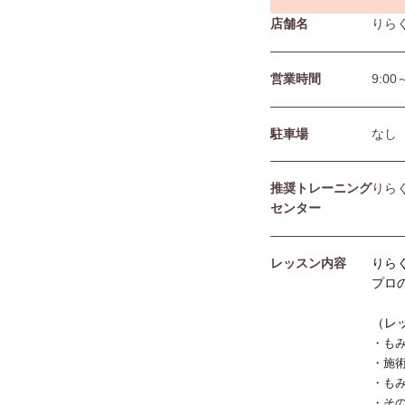
店舗名
りら
営業時間
9:00
駐⾞場
なし
推奨トレーニング
りら
センター
レッスン内容
りら
プロ
（レ
・も
・施
・も
・そ