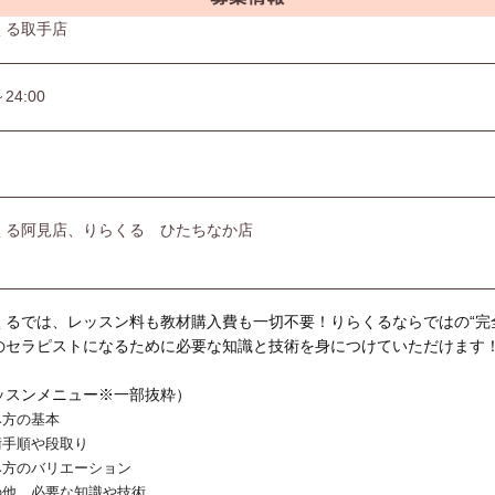
くる取手店
～24:00
くる阿見店、りらくる ひたちなか店
くるでは、レッスン料も教材購入費も一切不要！りらくるならではの“完
のセラピストになるために必要な知識と技術を身につけていただけます
ッスンメニュー※一部抜粋）
み方の基本
術手順や段取り
み方のバリエーション
の他、必要な知識や技術