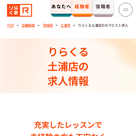
あなたへ
経験者
復職者
りらくる
セラピスト募集
TOP
店舗検索
茨城県
土浦市
りらくる土浦店のセラピスト求人
TOP
りらくる
セラピストストーリー⼀覧
土浦店の
求人情報
収⼊とサポート
トレーニング制度
トレーニングセンター一覧
充実したレッスンで