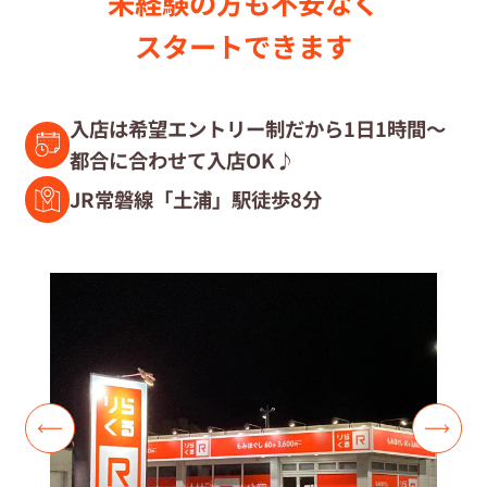
未経験の⽅も不安なく
セラピスト募集中の店舗検索
スタートできます
セラピスト経験者募集
入店は希望エントリー制だから1日1時間～
都合に合わせて入店OK♪
復職セラピスト募集
JR常磐線「土浦」駅徒歩8分
募集要項
コラム一覧
よくあるご質問