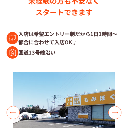
未経験の⽅も不安なく
セラピスト募集中の店舗検索
スタートできます
セラピスト経験者募集
入店は希望エントリー制だから1日1時間～
都合に合わせて入店OK♪
復職セラピスト募集
国道13号線沿い
募集要項
コラム一覧
よくあるご質問