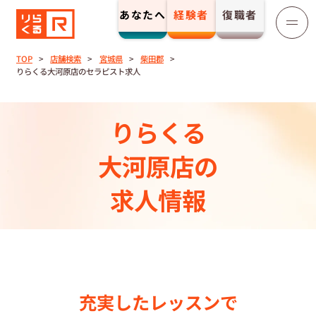
あなたへ
経験者
復職者
りらくる
セラピスト募集
TOP
店舗検索
宮城県
柴田郡
りらくる大河原店のセラピスト求人
TOP
りらくる
セラピストストーリー⼀覧
大河原店の
収⼊とサポート
求人情報
トレーニング制度
トレーニングセンター一覧
充実したレッスンで