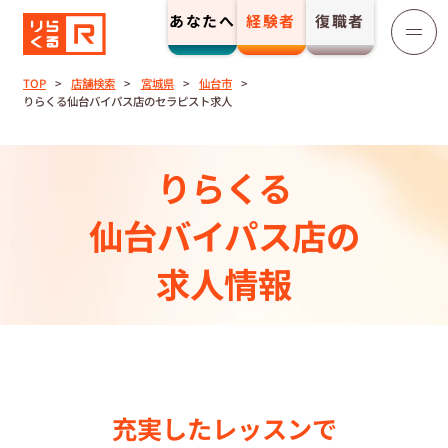
あなたへ
経験者
復職者
りらくる
セラピスト募集
TOP
店舗検索
宮城県
仙台市
りらくる仙台バイパス店のセラピスト求人
TOP
りらくる
セラピストストーリー⼀覧
仙台バイパス店の
収⼊とサポート
求人情報
トレーニング制度
トレーニングセンター一覧
充実したレッスンで