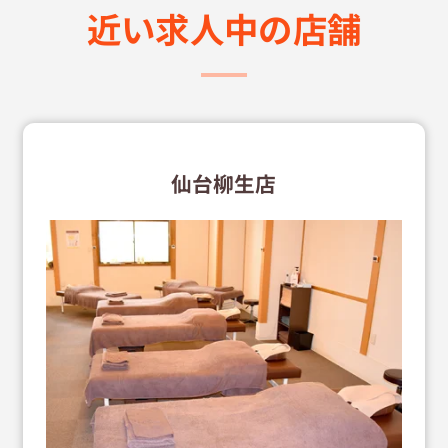
近い求⼈中の店舗
仙台柳生店